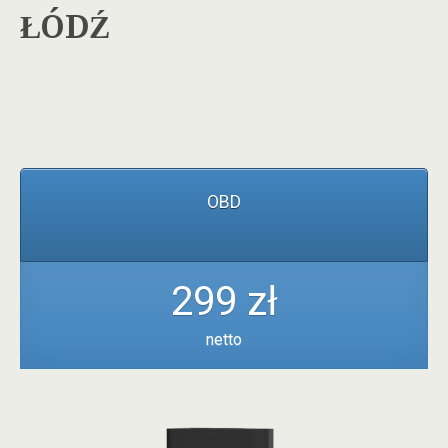
ŁÓDŹ
OBD
299 zł
netto