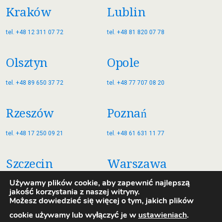
Kraków
Lublin
tel. +48 12 311 07 72
tel. +48 81 820 07 78
Olsztyn
Opole
tel. +48 89 650 37 72
tel. +48 77 707 08 20
Rzeszów
Poznań
tel. +48 17 250 09 21
tel. +48 61 631 11 77
Szczecin
Warszawa
Używamy plików cookie, aby zapewnić najlepszą
tel. +48 91 885 35 77
tel. +48 22 822 77 79
jakość korzystania z naszej witryny.
Możesz dowiedzieć się więcej o tym, jakich plików
Wrocław
Zielona Góra
cookie używamy lub wyłączyć je w
ustawieniach
.