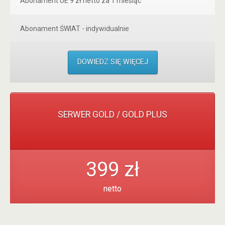
Abonament UE 9 zł netto za 1 miesiąc
Abonament ŚWIAT - indywidualnie
DOWIEDZ SIĘ WIĘCEJ
SERWER GOLD / GOLD PLUS
399 zł
netto