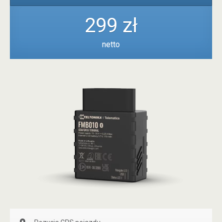
299 zł
netto