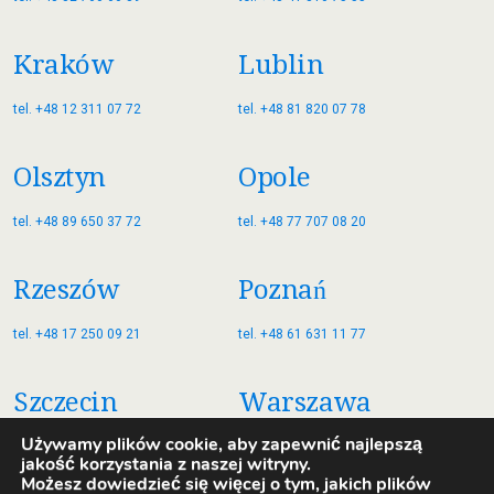
Kraków
Lublin
tel. +48 12 311 07 72
tel. +48 81 820 07 78
Olsztyn
Opole
tel. +48 89 650 37 72
tel. +48 77 707 08 20
Rzeszów
Poznań
tel. +48 17 250 09 21
tel. +48 61 631 11 77
Szczecin
Warszawa
Używamy plików cookie, aby zapewnić najlepszą
tel. +48 91 885 35 77
tel. +48 22 822 77 79
jakość korzystania z naszej witryny.
Możesz dowiedzieć się więcej o tym, jakich plików