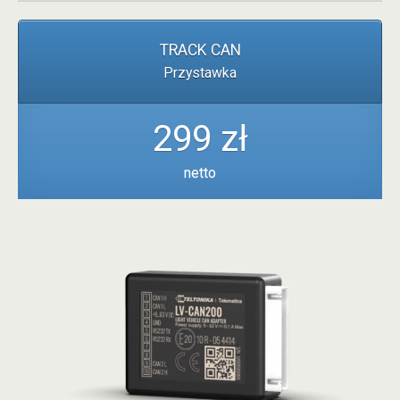
TRACK CAN
Przystawka
299 zł
netto