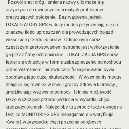
. Rozwój sieci dróg i zmiana nazwy ulic może się
przyczynić do uwidocznienia małych problemów
precyzujących położenie . Bez wątpienia jednak,
LOKALIZATORY GPS w duży modus przyczyniają się do
znacznej ilości uproszczeń dla prowadzących pojazd i
właścicieli przedsiębiorstw . Odmiennym coraz
częstszym zastosowaniem systemu jest wykorzystanie
go przez firmy ochroniarskie . LOKALIZACJA GPS coraz
lepiej się odnajduje w formie zabezpieczenia samochodu
przed włamaniem . niezwłoczne funkcjonowanie bywa
podstawą jego dużej skuteczności . W wyśmienity modus
znajduje się również w chwili groźby zdrowia kierowcy ,
umożliwiając wezwanie pomocy . Istnieje możliwość
także wszczęcie przedsięwzięcia w wypadku chęci
kradzieży plandek . Należałoby tu zwrócić także uwagę na
fakt, że MONITORING GPS nienagannie się weryfikuje
również w przypadku chęci poznania odrębnych