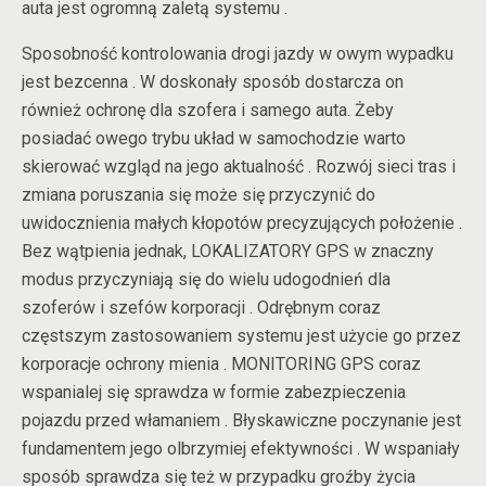
auta jest ogromną zaletą systemu .
Sposobność kontrolowania drogi jazdy w owym wypadku
jest bezcenna . W doskonały sposób dostarcza on
również ochronę dla szofera i samego auta. Żeby
posiadać owego trybu układ w samochodzie warto
skierować wzgląd na jego aktualność . Rozwój sieci tras i
zmiana poruszania się może się przyczynić do
uwidocznienia małych kłopotów precyzujących położenie .
Bez wątpienia jednak, LOKALIZATORY GPS w znaczny
modus przyczyniają się do wielu udogodnień dla
szoferów i szefów korporacji . Odrębnym coraz
częstszym zastosowaniem systemu jest użycie go przez
korporacje ochrony mienia . MONITORING GPS coraz
wspanialej się sprawdza w formie zabezpieczenia
pojazdu przed włamaniem . Błyskawiczne poczynanie jest
fundamentem jego olbrzymiej efektywności . W wspaniały
sposób sprawdza się też w przypadku groźby życia