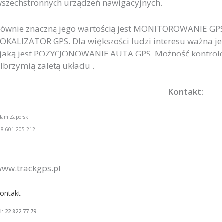
szechstronnych urządzeń nawigacyjnych.
ównie znaczną jego wartością jest MONITOROWANIE GPS 
OKALIZATOR GPS. Dla większości ludzi interesu ważna j
 jaką jest POZYCJONOWANIE AUTA GPS. Możność kontrol
lbrzymią zaletą układu .
Kontakt:
dam Zaporski
48 601 205 212
ww.trackgps.pl
ontakt
el: 22 822 77 79