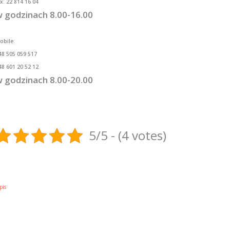
ax: 22 814 16 04
 godzinach 8.00-16.00
obile:
48 505 059 517
48 601 20 52 12
 godzinach 8.00-20.00
5/5 - (4 votes)
pis