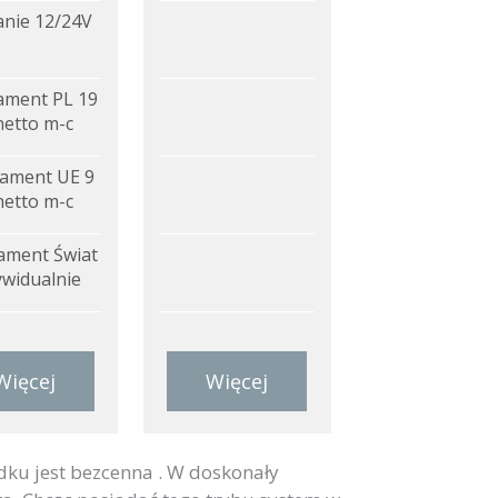
anie 12/24V
ment PL 19
netto m-c
ament UE 9
netto m-c
ment Świat
ywidualnie
Więcej
Więcej
ku jest bezcenna . W doskonały