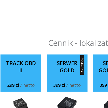
Cennik - lokaliza
POLECANY
TRACK OBD
SERWER
S
II
GOLD
GO
299 zł
/ netto
399 zł
/ netto
399