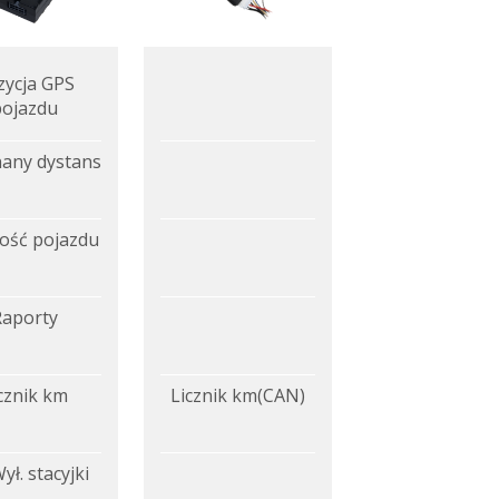
zycja GPS
pojazdu
any dystans
ość pojazdu
Raporty
cznik km
Licznik km(CAN)
ył. stacyjki