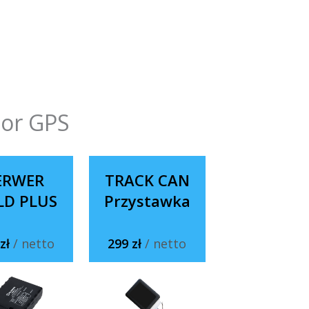
tor GPS
ERWER
TRACK CAN
LD PLUS
Przystawka
 zł
/ netto
299 zł
/ netto