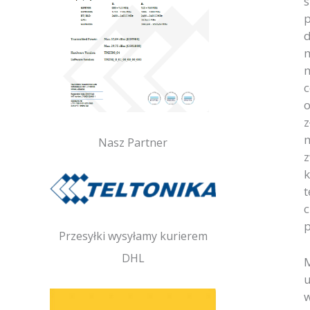
s
p
d
m
m
c
o
z
m
Nasz Partner
z
k
t
c
p
Przesyłki wysyłamy kurierem
DHL
M
u
w