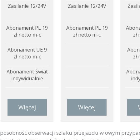
Zasilanie 12/24V
Zasilanie 12/24V
Zasil
Abonament PL 19
Abonament PL 19
Abona
zł netto m-c
zł netto m-c
zł 
Abonament UE 9
Abon
zł netto m-c
zł 
Abonament Świat
Abona
indywidualnie
ind
Więcej
Więcej
posobność obserwacji szlaku przejazdu w owym przypad