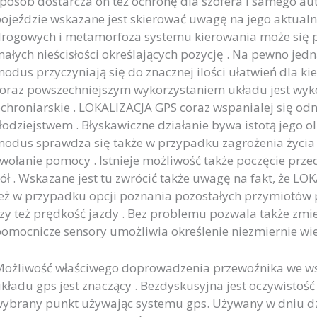
posób dostarcza on też ochronę dla szofera i samego au
ojeździe wskazane jest skierować uwagę na jego aktualno
rogowych i metamorfoza systemu kierowania może się 
ałych nieścisłości określających pozycję . Na pewno je
odus przyczyniają się do znacznej ilości ułatwień dla ki
oraz powszechniejszym wykorzystaniem układu jest wyko
chroniarskie . LOKALIZACJA GPS coraz wspanialej się od
łodziejstwem . Błyskawiczne działanie bywa istotą jego o
odus sprawdza się także w przypadku zagrożenia życia 
wołanie pomocy . Istnieje możliwość także poczęcie prz
ół . Wskazane jest tu zwrócić także uwagę na fakt, że L
eż w przypadku opcji poznania pozostałych przymiotów p
zy też prędkość jazdy . Bez problemu pozwala także zmier
omocnicze sensory umożliwia określenie niezmiernie wiel
ożliwość właściwego doprowadzenia przewoźnika we ws
kładu gps jest znaczący . Bezdyskusyjna jest oczywistoś
ybrany punkt używając systemu gps. Używany w dniu dzi