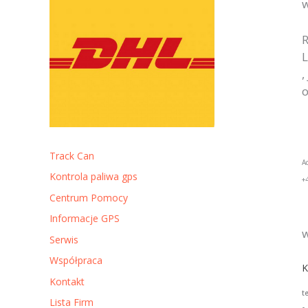
w
R
L
,
o
Track Can
A
Kontrola paliwa gps
+
Centrum Pomocy
Informacje GPS
w
Serwis
Współpraca
K
Kontakt
t
Lista Firm