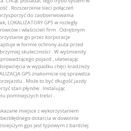
ta. Chcąc posiadać tego trybu system w
ść . Rozszerzenie sieci połączeń
przysporzyć do zaobserwowania
dnak, LOKALIZATORY GPS w rozległy
erowców i właścicieli firm . Odrębnym
rzystanie go przez korporacje
najduje w formie ochrony auta przed
lbrzymiej skuteczności . W wyśmienity
prowadzącego pojazd , ułatwiając
edsięwzięcia w wypadku chęci kradzieży
OKALIZACJA GPS znakomicie się sprawdza
rzejazdu . Może to być długość jazdy
zyć stan płynów . Instalując
u pomniejszych treści .
kazane miejsce z wykorzystaniem
ć bezbłędnego dotarcia w dowolnie
siejszym gps jest typowym z bardziej