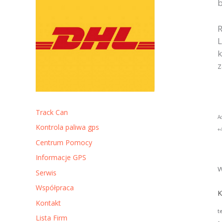
b
R
L
k
z
Track Can
A
Kontrola paliwa gps
+
Centrum Pomocy
Informacje GPS
w
Serwis
Współpraca
K
Kontakt
t
Lista Firm