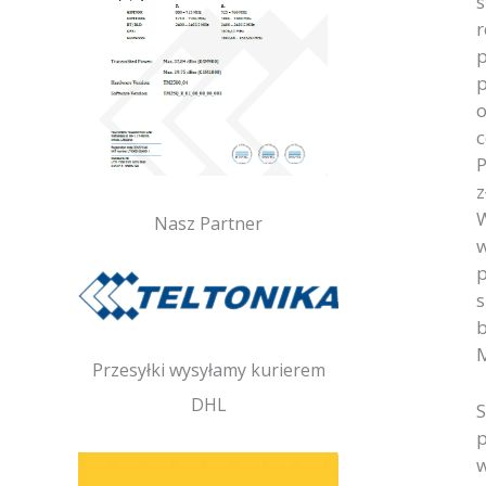
s
r
p
p
o
c
P
z
W
Nasz Partner
w
p
s
b
M
Przesyłki wysyłamy kurierem
DHL
S
p
w