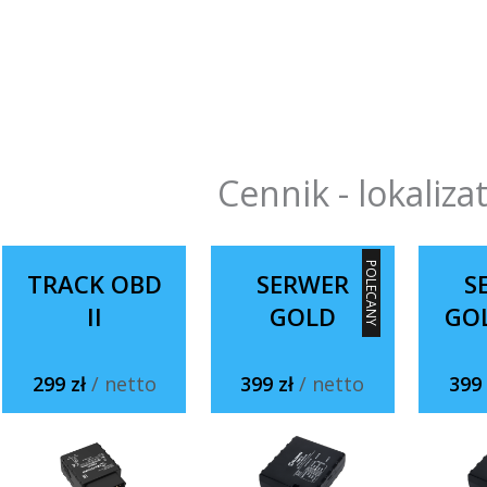
Cennik - lokaliza
POLECANY
TRACK OBD
SERWER
S
II
GOLD
GO
299 zł
/ netto
399 zł
/ netto
399