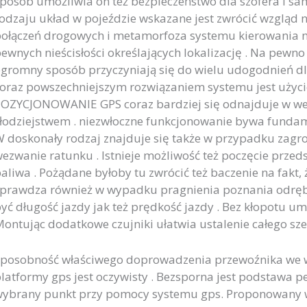
posób umożliwia on też bezpieczeństwo dla szofera i s
odzaju układ w pojeździe wskazane jest zwrócić wzgląd na
ołączeń drogowych i metamorfoza systemu kierowania m
ewnych nieścisłości określających lokalizację . Na pew
gromny sposób przyczyniają się do wielu udogodnień dla 
oraz powszechniejszym rozwiązaniem systemu jest użycie
OZYCJONOWANIE GPS coraz bardziej się odnajduje w we
łodziejstwem . niezwłoczne funkcjonowanie bywa fundam
 doskonały rodzaj znajduje się także w przypadku zagro
ezwanie ratunku . Istnieje możliwość też poczęcie prze
aliwa . Pożądane byłoby tu zwrócić też baczenie na fak
prawdza również w wypadku pragnienia poznania odręb
yć długość jazdy jak też prędkość jazdy . Bez kłopotu um
ontując dodatkowe czujniki ułatwia ustalenie całego sz
posobność właściwego doprowadzenia przewoźnika we w
latformy gps jest oczywisty . Bezsporna jest podstawa 
ybrany punkt przy pomocy systemu gps. Proponowany w 