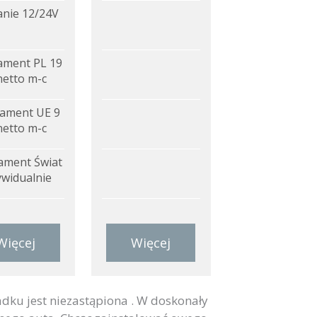
anie 12/24V
ment PL 19
netto m-c
ament UE 9
netto m-c
ment Świat
ywidualnie
Więcej
Więcej
ku jest niezastąpiona . W doskonały