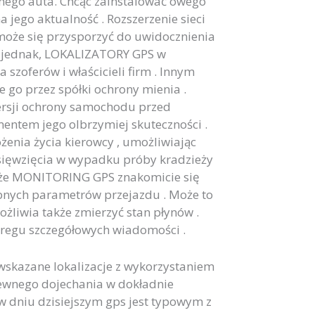
amego auta. Chcąc zainstalować owego
 jego aktualność . Rozszerzenie sieci
oże się przysporzyć do uwidocznienia
no jednak, LOKALIZATORY GPS w
szoferów i właścicieli firm . Innym
 go przez spółki ochrony mienia .
rsji ochrony samochodu przed
entem jego olbrzymiej skuteczności .
żenia życia kierowcy , umożliwiając
dsięwzięcia w wypadku próby kradzieży
t, że MONITORING GPS znakomicie się
nych parametrów przejazdu . Może to
ożliwia także zmierzyć stan płynów .
eregu szczegółowych wiadomości .
skazane lokalizacje z wykorzystaniem
pewnego dojechania w dokładnie
dniu dzisiejszym gps jest typowym z