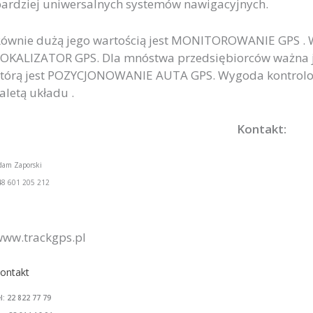
ardziej uniwersalnych systemów nawigacyjnych.
ównie dużą jego wartością jest MONITOROWANIE GPS . Wy
OKALIZATOR GPS. Dla mnóstwa przedsiębiorców ważna je
tórą jest POZYCJONOWANIE AUTA GPS. Wygoda kontrolow
aletą układu .
Kontakt:
dam Zaporski
48 601 205 212
ww.trackgps.pl
ontakt
el: 22 822 77 79