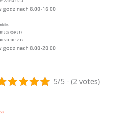
ax: 22 814 16 04
 godzinach 8.00-16.00
obile:
48 505 059 517
48 601 20 52 12
 godzinach 8.00-20.00
5/5 - (2 votes)
pis