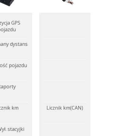
zycja GPS
pojazdu
any dystans
ość pojazdu
Raporty
cznik km
Licznik km(CAN)
ył. stacyjki