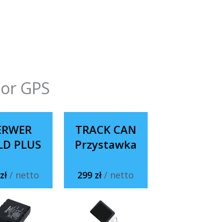
tor GPS
ERWER
TRACK CAN
LD PLUS
Przystawka
 zł
/ netto
299 zł
/ netto