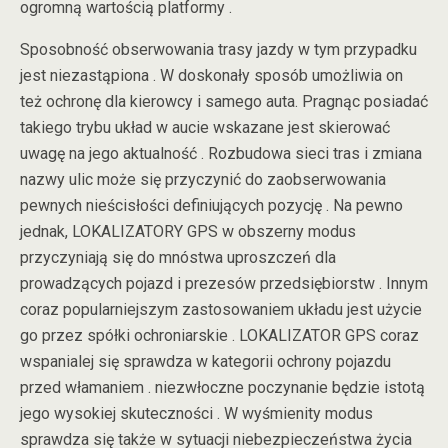
ogromną wartością platformy .
Sposobność obserwowania trasy jazdy w tym przypadku
jest niezastąpiona . W doskonały sposób umożliwia on
też ochronę dla kierowcy i samego auta. Pragnąc posiadać
takiego trybu układ w aucie wskazane jest skierować
uwagę na jego aktualność . Rozbudowa sieci tras i zmiana
nazwy ulic może się przyczynić do zaobserwowania
pewnych nieścisłości definiujących pozycję . Na pewno
jednak, LOKALIZATORY GPS w obszerny modus
przyczyniają się do mnóstwa uproszczeń dla
prowadzących pojazd i prezesów przedsiębiorstw . Innym
coraz popularniejszym zastosowaniem układu jest użycie
go przez spółki ochroniarskie . LOKALIZATOR GPS coraz
wspanialej się sprawdza w kategorii ochrony pojazdu
przed włamaniem . niezwłoczne poczynanie będzie istotą
jego wysokiej skuteczności . W wyśmienity modus
sprawdza się także w sytuacji niebezpieczeństwa życia