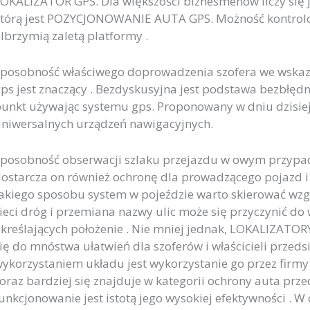
OKALIZATOR GPS. Dla większości biznesmenów liczy się 
tórą jest POZYCJONOWANIE AUTA GPS. Możność kontrol
lbrzymią zaletą platformy .
posobność właściwego doprowadzenia szofera we wskaz
ps jest znaczący . Bezdyskusyjna jest podstawa bezbłę
unkt używając systemu gps. Proponowany w dniu dzisiej
niwersalnych urządzeń nawigacyjnych.
posobność obserwacji szlaku przejazdu w owym przypad
ostarcza on również ochronę dla prowadzącego pojazd i
akiego sposobu system w pojeździe warto skierować wzgl
ieci dróg i przemiana nazwy ulic może się przyczynić d
kreślających położenie . Nie mniej jednak, LOKALIZATO
ię do mnóstwa ułatwień dla szoferów i właścicieli przeds
ykorzystaniem układu jest wykorzystanie go przez firm
oraz bardziej się znajduje w kategorii ochrony auta prze
unkcjonowanie jest istotą jego wysokiej efektywności . 