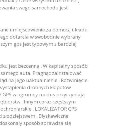
jednak przede wszystkim możność ,
owania swego samochodu jest
ane umiejscowienie za pomocą układu
dnego dotarcia w swobodnie wybrany
szym gps jest typowym z bardziej
ku jest bezcenna . W kapitalny sposób
 samego auta. Pragnąc zainstalować
ąd na jego uaktualnienie . Rozwinięcie
o wystąpienia drobnych kłopotów
RY GPS w ogromny modus przyczyniają
iębiorstw . Innym coraz częstszym
y ochroniarskie . LOKALIZATOR GPS
d złodziejstwem . Błyskawiczne
W doskonały sposób sprawdza się