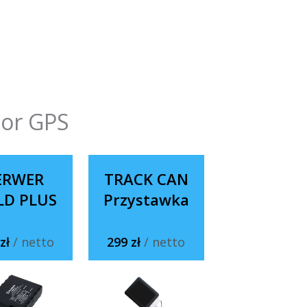
tor GPS
ERWER
TRACK CAN
LD PLUS
Przystawka
 zł
/ netto
299 zł
/ netto