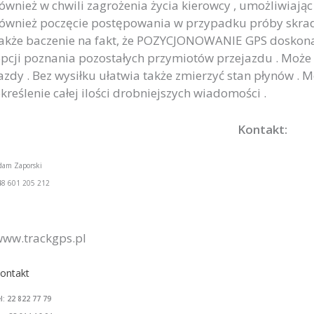
ównież w chwili zagrożenia życia kierowcy , umożliwiają
ównież poczęcie postępowania w przypadku próby skradz
akże baczenie na fakt, że POZYCJONOWANIE GPS doskon
pcji poznania pozostałych przymiotów przejazdu . Może 
azdy . Bez wysiłku ułatwia także zmierzyć stan płynów 
kreślenie całej ilości drobniejszych wiadomości .
Kontakt:
dam Zaporski
48 601 205 212
ww.trackgps.pl
ontakt
el: 22 822 77 79