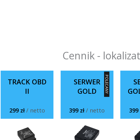
Cennik - lokaliza
POLECANY
TRACK OBD
SERWER
S
II
GOLD
GO
299 zł
/ netto
399 zł
/ netto
399