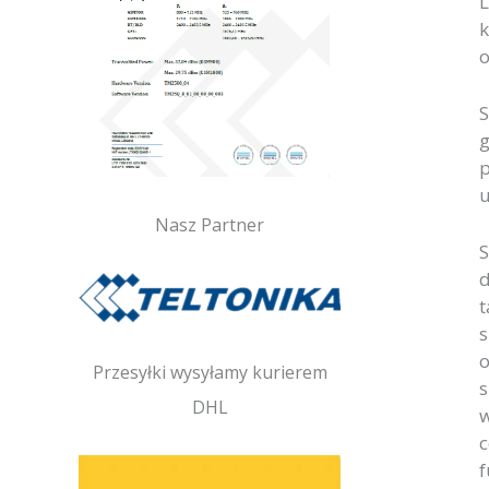
L
k
o
S
g
p
u
Nasz Partner
S
d
t
s
o
Przesyłki wysyłamy kurierem
s
DHL
w
c
f