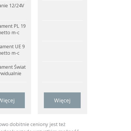
anie 12/24V
ment PL 19
netto m-c
ament UE 9
netto m-c
ment Świat
ywidualnie
Więcej
Więcej
wo dobitnie ceniony jest też