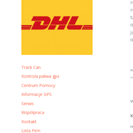
r
r
t
o
j
o
Track Can
A
Kontrola paliwa gps
+
Centrum Pomocy
Informacje GPS
w
Serwis
Współpraca
K
Kontakt
t
Lista Firm