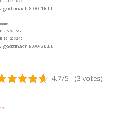
ax: 22 814 16 04
 godzinach 8.00-16.00
obile:
48 505 059 517
48 601 20 52 12
 godzinach 8.00-20.00
4.7/5 - (3 votes)
pis