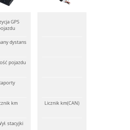
zycja GPS
pojazdu
any dystans
ość pojazdu
Raporty
cznik km
Licznik km(CAN)
ył. stacyjki