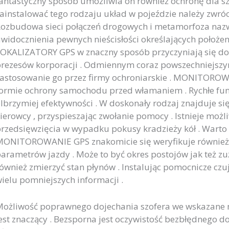
antastyczny sposób umożliwia on również ochronę dla sz
ainstalować tego rodzaju układ w pojeździe należy zwróc
ozbudowa sieci połączeń drogowych i metamorfoza nazw
widocznienia pewnych nieścisłości określających położeni
OKALIZATORY GPS w znaczny sposób przyczyniają się do 
rezesów korporacji . Odmiennym coraz powszechniejszy
astosowanie go przez firmy ochroniarskie . MONITOROWA
ormie ochrony samochodu przed włamaniem . Rychłe f
lbrzymiej efektywności . W doskonały rodzaj znajduje si
ierowcy , przyspieszając zwołanie pomocy . Istnieje możl
rzedsięwzięcia w wypadku pokusy kradzieży kół . Warto 
ONITOROWANIE GPS znakomicie się weryfikuje również
arametrów jazdy . Może to być okres postojów jak też zuż
ównież zmierzyć stan płynów . Instalując pomocnicze czu
ielu pomniejszych informacji .
ożliwość poprawnego dojechania szofera we wskazane 
est znaczący . Bezsporna jest oczywistość bezbłędnego 