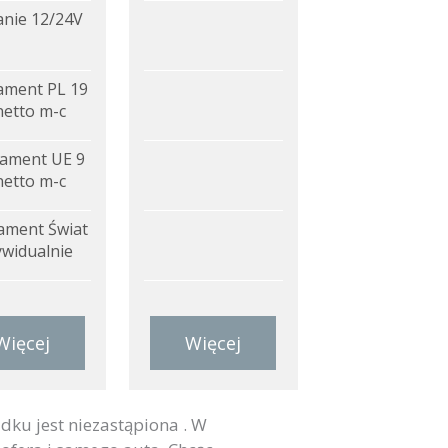
anie 12/24V
ment PL 19
netto m-c
ament UE 9
netto m-c
ment Świat
ywidualnie
Więcej
Więcej
u jest niezastąpiona . W