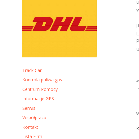
u
w
R
L
P
u
Track Can
Kontrola paliwa gps
A
Centrum Pomocy
+
Informacje GPS
Serwis
w
Współpraca
Kontakt
K
Lista Firm