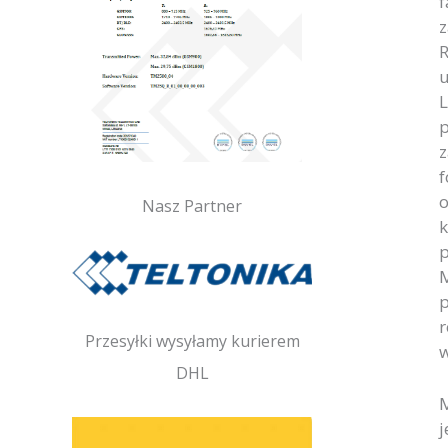
f
z
R
u
L
p
z
f
o
Nasz Partner
k
p
M
p
r
Przesyłki wysyłamy kurierem
w
DHL
M
j