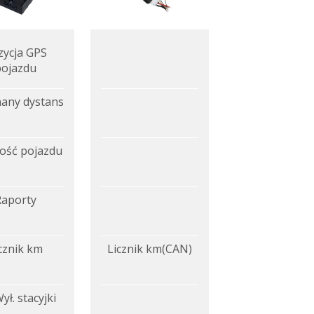
zycja GPS
pojazdu
any dystans
ość pojazdu
Raporty
cznik km
Licznik km(CAN)
ył. stacyjki