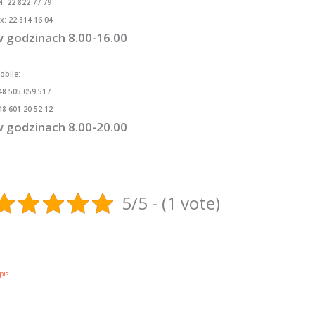
el: 22 822 77 79
ax: 22 814 16 04
 godzinach 8.00-16.00
obile:
48 505 059 517
48 601 20 52 12
 godzinach 8.00-20.00
5/5 - (1 vote)
pis