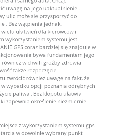
ofera i samego auta. Chcąc
ić uwagę na jego uaktualnienie .
y ulic może się przysporzyć do
e . Bez wątpienia jednak,
wielu ułatwień dla kierowców i
m wykorzystaniem systemu jest
NIE GPS coraz bardziej się znajduje w
unkcjonowanie bywa fundamentem jego
ę również w chwili groźby zdrowia
iwość także rozpoczęcie
tu zwrócić również uwagę na fakt, że
 w wypadku opcji poznania odrębnych
ycie paliwa . Bez kłopotu ułatwia
jki zapewnia określenie niezmiernie
miejsce z wykorzystaniem systemu gps
dotarcia w dowolnie wybrany punkt