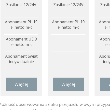
Zasilanie 12/24V
Zasilanie 12/24V
Zasil
Abonament PL 19
Abonament PL 19
Abona
zł netto m-c
zł netto m-c
zł 
Abonament UE 9
Abon
zł netto m-c
zł 
Abonament Świat
Abona
indywidualnie
ind
Więcej
Więcej
ożność obserwowania szlaku przejazdu w owym przypadk