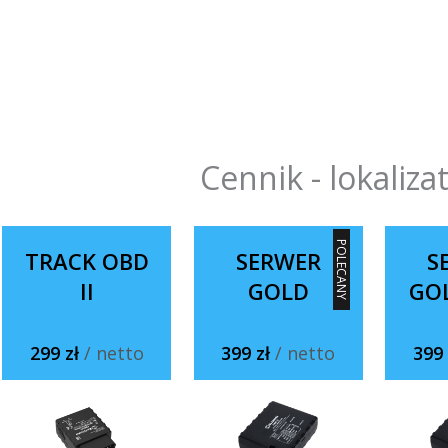
Cennik - lokaliza
POLECANY
TRACK OBD
SERWER
S
II
GOLD
GO
299 zł
/ netto
399 zł
/ netto
399