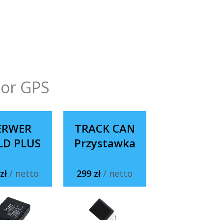
tor GPS
ERWER
TRACK CAN
LD PLUS
Przystawka
 zł
/ netto
299 zł
/ netto