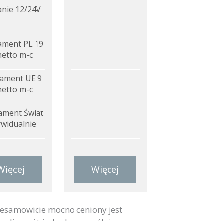
anie 12/24V
ment PL 19
netto m-c
ament UE 9
netto m-c
ment Świat
ywidualnie
Więcej
Więcej
iesamowicie mocno ceniony jest