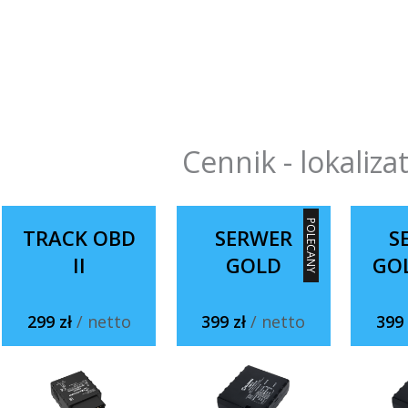
Cennik - lokaliza
POLECANY
TRACK OBD
SERWER
S
II
GOLD
GO
299 zł
/ netto
399 zł
/ netto
399