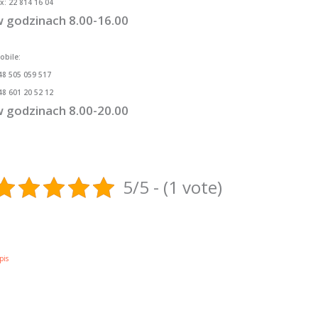
ax: 22 814 16 04
 godzinach 8.00-16.00
obile:
48 505 059 517
48 601 20 52 12
 godzinach 8.00-20.00
5/5 - (1 vote)
pis