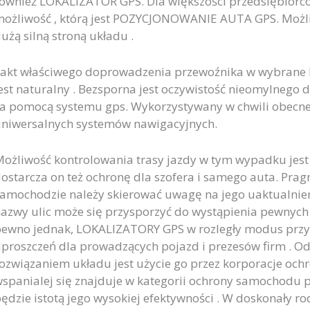
ównież LOKALIZATOR GPS. Dla większości przedsiębiorcó
ożliwość , którą jest POZYCJONOWANIE AUTA GPS. Możl
użą silną stroną układu .
akt właściwego doprowadzenia przewoźnika w wybrane l
est naturalny . Bezsporna jest oczywistość nieomylnego
a pomocą systemu gps. Wykorzystywany w chwili obecnej
niwersalnych systemów nawigacyjnych.
ożliwość kontrolowania trasy jazdy w tym wypadku jest 
ostarcza on też ochronę dla szofera i samego auta. Pra
amochodzie należy skierować uwagę na jego uaktualnieni
azwy ulic może się przysporzyć do wystąpienia pewnych k
ewno jednak, LOKALIZATORY GPS w rozległy modus przyczy
proszczeń dla prowadzących pojazd i prezesów firm . 
ozwiązaniem układu jest użycie go przez korporacje oc
spanialej się znajduje w kategorii ochrony samochodu pr
ędzie istotą jego wysokiej efektywności . W doskonały ro