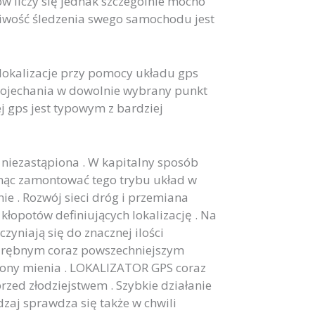
w liczy się jednak szczególnie mocno
iwość śledzenia swego samochodu jest
okalizacje przy pomocy układu gps
 dojechania w dowolnie wybrany punkt
 gps jest typowym z bardziej
niezastąpiona . W kapitalny sposób
gnąc zamontować tego trybu układ w
e . Rozwój sieci dróg i przemiana
łopotów definiujących lokalizację . Na
niają się do znacznej ilości
Odrębnym coraz powszechniejszym
hrony mienia . LOKALIZATOR GPS coraz
zed złodziejstwem . Szybkie działanie
dzaj sprawdza się także w chwili