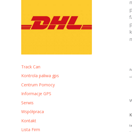
n
p
f
p
k
n
Track Can
A
Kontrola paliwa gps
+
Centrum Pomocy
Informacje GPS
w
Serwis
Współpraca
K
Kontakt
t
Lista Firm