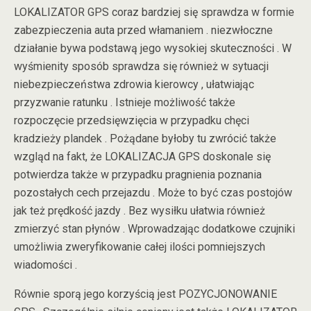
LOKALIZATOR GPS coraz bardziej się sprawdza w formie
zabezpieczenia auta przed włamaniem . niezwłoczne
działanie bywa podstawą jego wysokiej skuteczności . W
wyśmienity sposób sprawdza się również w sytuacji
niebezpieczeństwa zdrowia kierowcy , ułatwiając
przyzwanie ratunku . Istnieje możliwość także
rozpoczęcie przedsięwzięcia w przypadku chęci
kradzieży plandek . Pożądane byłoby tu zwrócić także
wzgląd na fakt, że LOKALIZACJA GPS doskonale się
potwierdza także w przypadku pragnienia poznania
pozostałych cech przejazdu . Może to być czas postojów
jak też prędkość jazdy . Bez wysiłku ułatwia również
zmierzyć stan płynów . Wprowadzając dodatkowe czujniki
umożliwia zweryfikowanie całej ilości pomniejszych
wiadomości .
Równie sporą jego korzyścią jest POZYCJONOWANIE