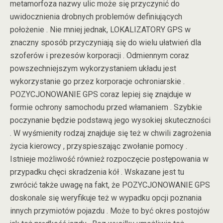
metamorfoza nazwy ulic może się przyczynić do
uwidocznienia drobnych problemów definiujących
położenie . Nie mniej jednak, LOKALIZATORY GPS w
znaczny sposób przyczyniają się do wielu ułatwień dla
szoferów i prezesów korporacji . Odmiennym coraz
powszechniejszym wykorzystaniem układu jest
wykorzystanie go przez korporacje ochroniarskie .
POZYCJONOWANIE GPS coraz lepiej się znajduje w
formie ochrony samochodu przed włamaniem . Szybkie
poczynanie będzie podstawą jego wysokiej skuteczności
. W wyśmienity rodzaj znajduje się też w chwili zagrożenia
życia kierowcy , przyspieszając zwołanie pomocy .
Istnieje możliwość również rozpoczęcie postępowania w
przypadku chęci skradzenia kół . Wskazane jest tu
zwrócić także uwagę na fakt, że POZYCJONOWANIE GPS
doskonale się weryfikuje też w wypadku opcji poznania
innych przymiotów pojazdu . Może to być okres postojów