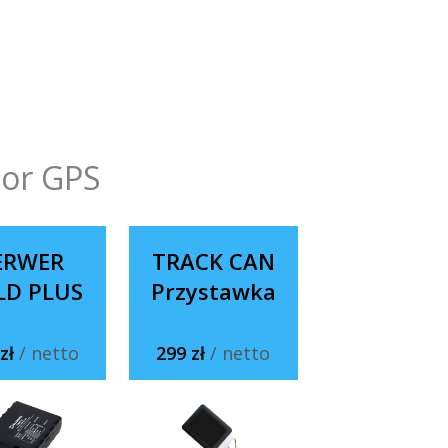
tor GPS
ERWER
TRACK CAN
LD PLUS
Przystawka
 zł
/ netto
299 zł
/ netto