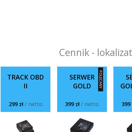
Cennik - lokaliza
POLECANY
TRACK OBD
SERWER
S
II
GOLD
GO
299 zł
/ netto
399 zł
/ netto
399