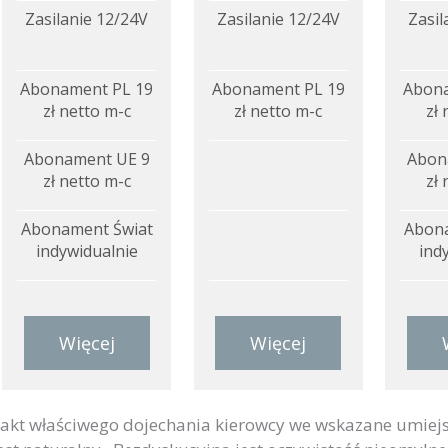
Zasilanie 12/24V
Zasilanie 12/24V
Zasil
Abonament PL 19
Abonament PL 19
Abona
zł netto m-c
zł netto m-c
zł 
Abonament UE 9
Abon
zł netto m-c
zł 
Abonament Świat
Abona
indywidualnie
ind
Więcej
Więcej
akt właściwego dojechania kierowcy we wskazane umiej