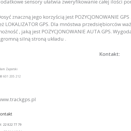
odatkowe sensory ułatwia zweryfikowanie całej ilości pom
osyć znaczną jego korzyścią jest POZYCJONOWANIE GPS . 
eż LOKALIZATOR GPS. Dla mnóstwa przedsiębiorców ważn
ożność , jaką jest POZYCJONOWANIE AUTA GPS. Wygoda
gromną silną stroną układu .
Kontakt:
dam Zaporski
48 601 205 212
ww.trackgps.pl
ontakt
el: 22 822 77 79