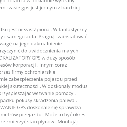
nego dotarcia w dokładnie wybrany
 czasie gps jest jednym z bardziej
u jest niezastąpiona . W fantastyczny
y i samego auta. Pragnąc zainstalować
wagę na jego uaktualnienie .
przyczynić do uwidocznienia małych
, LOKALIZATORY GPS w duży sposób
zesów korporacji . Innym coraz
zez firmy ochroniarskie .
ie zabezpieczenia pojazdu przed
okiej skuteczności . W doskonały modus
 przyspieszając wezwanie pomocy .
ypadku pokusy skradzenia paliwa .
NOWANIE GPS doskonale się sprawdza
metrów przejazdu . Może to być okres
kże zmierzyć stan płynów . Montując