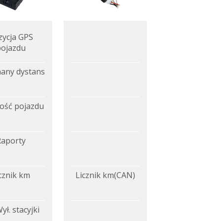
zycja GPS
pojazdu
any dystans
ość pojazdu
Raporty
cznik km
Licznik km(CAN)
ył. stacyjki