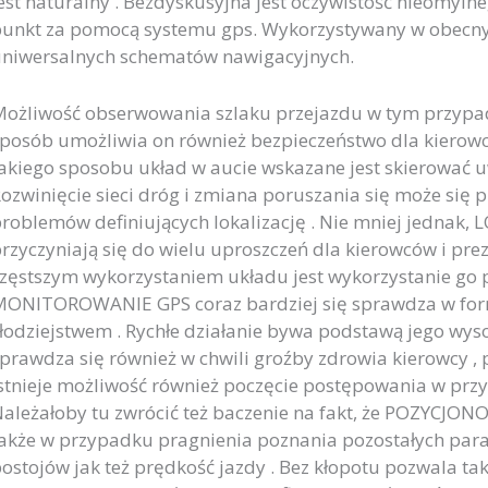
est naturalny . Bezdyskusyjna jest oczywistość nieomyl
unkt za pomocą systemu gps. Wykorzystywany w obecnym
niwersalnych schematów nawigacyjnych.
ożliwość obserwowania szlaku przejazdu w tym przypadk
posób umożliwia on również bezpieczeństwo dla kierowc
akiego sposobu układ w aucie wskazane jest skierować u
ozwinięcie sieci dróg i zmiana poruszania się może się 
roblemów definiujących lokalizację . Nie mniej jednak
rzyczyniają się do wielu uproszczeń dla kierowców i pre
zęstszym wykorzystaniem układu jest wykorzystanie go pr
ONITOROWANIE GPS coraz bardziej się sprawdza w form
łodziejstwem . Rychłe działanie bywa podstawą jego wys
prawdza się również w chwili groźby zdrowia kierowcy ,
stnieje możliwość również poczęcie postępowania w prz
ależałoby tu zwrócić też baczenie na fakt, że POZYCJO
akże w przypadku pragnienia poznania pozostałych para
ostojów jak też prędkość jazdy . Bez kłopotu pozwala ta