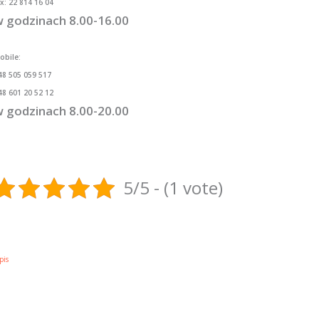
ax: 22 814 16 04
 godzinach 8.00-16.00
obile:
48 505 059 517
48 601 20 52 12
 godzinach 8.00-20.00
5/5 - (1 vote)
pis