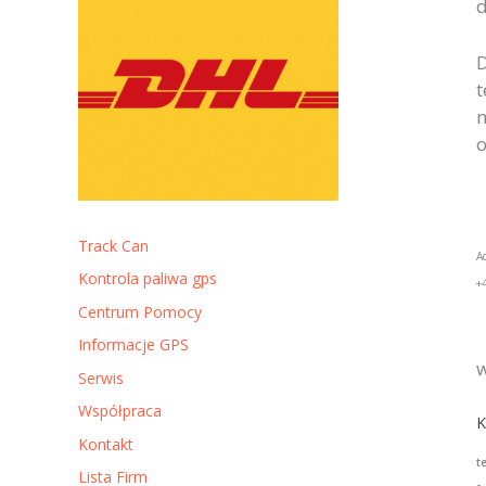
d
D
t
m
o
Track Can
A
Kontrola paliwa gps
+
Centrum Pomocy
Informacje GPS
w
Serwis
Współpraca
K
Kontakt
t
Lista Firm