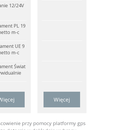
anie 12/24V
ment PL 19
netto m-c
ament UE 9
netto m-c
ment Świat
ywidualnie
Więcej
Więcej
scowienie przy pomocy platformy gps