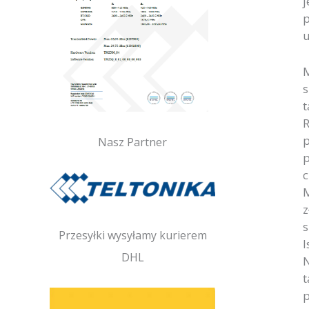
j
p
u
M
s
t
R
p
Nasz Partner
p
c
M
z
s
Przesyłki wysyłamy kurierem
I
DHL
N
t
p