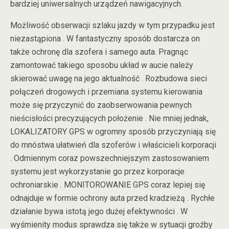
bardziej uniwersalnych urządzeń nawigacyjnych.
Możliwość obserwacji szlaku jazdy w tym przypadku jest
niezastąpiona . W fantastyczny sposób dostarcza on
także ochronę dla szofera i samego auta. Pragnąc
zamontować takiego sposobu układ w aucie należy
skierować uwagę na jego aktualność . Rozbudowa sieci
połączeń drogowych i przemiana systemu kierowania
może się przyczynić do zaobserwowania pewnych
nieścisłości precyzujących położenie . Nie mniej jednak,
LOKALIZATORY GPS w ogromny sposób przyczyniają się
do mnóstwa ułatwień dla szoferów i właścicieli korporacji
. Odmiennym coraz powszechniejszym zastosowaniem
systemu jest wykorzystanie go przez korporacje
ochroniarskie . MONITOROWANIE GPS coraz lepiej się
odnajduje w formie ochrony auta przed kradzieżą . Rychłe
działanie bywa istotą jego dużej efektywności . W
wyśmienity modus sprawdza się także w sytuacji groźby