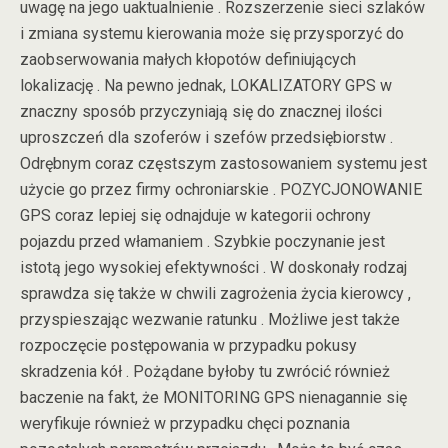
uwagę na jego uaktualnienie . Rozszerzenie sieci szlaków
i zmiana systemu kierowania może się przysporzyć do
zaobserwowania małych kłopotów definiujących
lokalizację . Na pewno jednak, LOKALIZATORY GPS w
znaczny sposób przyczyniają się do znacznej ilości
uproszczeń dla szoferów i szefów przedsiębiorstw .
Odrębnym coraz częstszym zastosowaniem systemu jest
użycie go przez firmy ochroniarskie . POZYCJONOWANIE
GPS coraz lepiej się odnajduje w kategorii ochrony
pojazdu przed włamaniem . Szybkie poczynanie jest
istotą jego wysokiej efektywności . W doskonały rodzaj
sprawdza się także w chwili zagrożenia życia kierowcy ,
przyspieszając wezwanie ratunku . Możliwe jest także
rozpoczęcie postępowania w przypadku pokusy
skradzenia kół . Pożądane byłoby tu zwrócić również
baczenie na fakt, że MONITORING GPS nienagannie się
weryfikuje również w przypadku chęci poznania