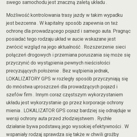
swego samochodu jest znaczną zaletą układu .
Możliwość kontrolowania trasy jazdy w takim wypadku
jest bezcenna . W kapitalny sposób zapewnia on też
ochronę dla prowadzącego pojazd i samego auta. Pragnąc
posiadać tego rodzaju układ w aucie wskazane jest
zwrócić wzgląd na jego aktualność . Rozszerzenie sieci
połączeń drogowych i przemiana poruszania się może się
przyczynić do wystąpienia pewnych nieścisłości
precyzujących położenie . Bez wątpienia jednak,
LOKALIZATORY GPS w rozległy sposób przyczyniają się
do mnóstwa uproszczeń dla prowadzących pojazd i
szefów firm . Innym coraz częstszym wykorzystaniem
układu jest wykorzystanie go przez korporacje ochrony
mienia . LOKALIZATOR GPS coraz bardziej się odnajduje w
wersji ochrony auta przed złodziejstwem . Rychłe
działanie bywa podstawą jego wysokiej efektywności . W
wspaniały rodzaj sprawdza się także w chwili groźby