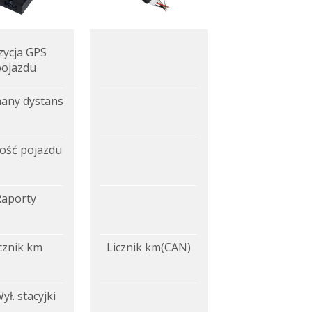
zycja GPS
pojazdu
any dystans
ość pojazdu
Raporty
cznik km
Licznik km(CAN)
ył. stacyjki