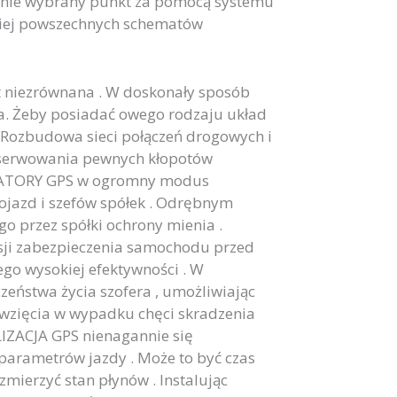
dnie wybrany punkt za pomocą systemu
dziej powszechnych schematów
t niezrównana . W doskonały sposób
a. Żeby posiadać owego rodzaju układ
. Rozbudowa sieci połączeń drogowych i
bserwowania pewnych kłopotów
LIZATORY GPS w ogromny modus
ojazd i szefów spółek . Odrębnym
o przez spółki ochrony mienia .
sji zabezpieczenia samochodu przed
go wysokiej efektywności . W
zeństwa życia szofera , umożliwiając
ęwzięcia w wypadku chęci skradzenia
ALIZACJA GPS nienagannie się
parametrów jazdy . Może to być czas
zmierzyć stan płynów . Instalując