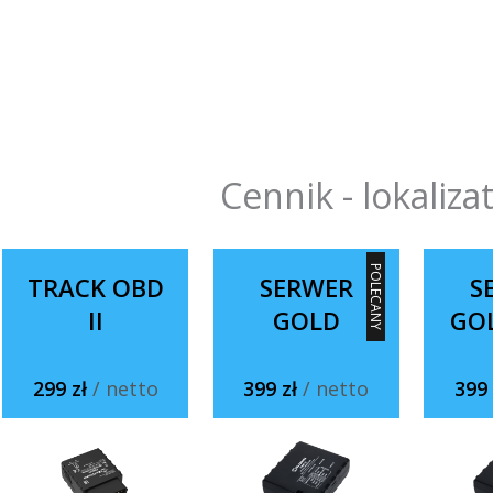
Cennik - lokaliza
POLECANY
TRACK OBD
SERWER
S
II
GOLD
GO
299 zł
/ netto
399 zł
/ netto
399