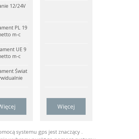
anie 12/24V
ment PL 19
netto m-c
ament UE 9
netto m-c
ment Świat
ywidualnie
Więcej
Więcej
omocą systemu gps jest znaczący .