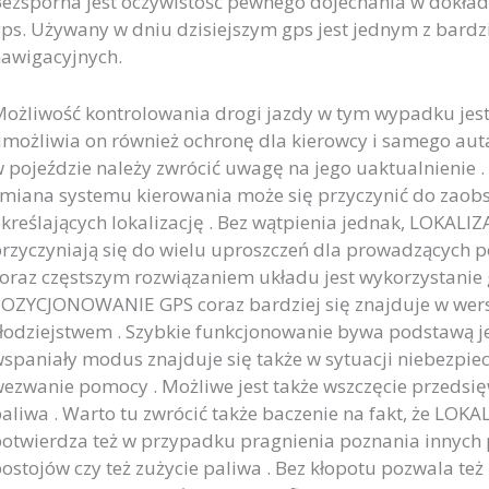
ezsporna jest oczywistość pewnego dojechania w dokła
ps. Używany w dniu dzisiejszym gps jest jednym z bar
awigacyjnych.
ożliwość kontrolowania drogi jazdy w tym wypadku jes
możliwia on również ochronę dla kierowcy i samego aut
 pojeździe należy zwrócić uwagę na jego uaktualnienie 
miana systemu kierowania może się przyczynić do zao
kreślających lokalizację . Bez wątpienia jednak, LOKA
rzyczyniają się do wielu uproszczeń dla prowadzących p
oraz częstszym rozwiązaniem układu jest wykorzystanie g
OZYCJONOWANIE GPS coraz bardziej się znajduje w wer
łodziejstwem . Szybkie funkcjonowanie bywa podstawą je
spaniały modus znajduje się także w sytuacji niebezpiec
ezwanie pomocy . Możliwe jest także wszczęcie przedsi
aliwa . Warto tu zwrócić także baczenie na fakt, że LOK
otwierdza też w przypadku pragnienia poznania innych 
ostojów czy też zużycie paliwa . Bez kłopotu pozwala też 