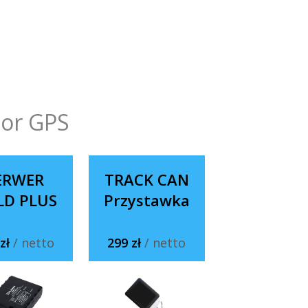
tor GPS
ERWER
TRACK CAN
LD PLUS
Przystawka
 zł
/ netto
299 zł
/ netto