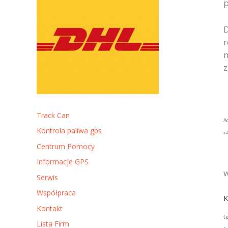
p
D
r
m
z
Track Can
A
Kontrola paliwa gps
+
Centrum Pomocy
Informacje GPS
w
Serwis
Współpraca
K
Kontakt
t
Lista Firm