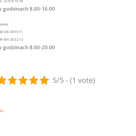
ax: 22 814 16 04
 godzinach 8.00-16.00
obile:
48 505 059 517
48 601 20 52 12
 godzinach 8.00-20.00
5/5 - (1 vote)
pis