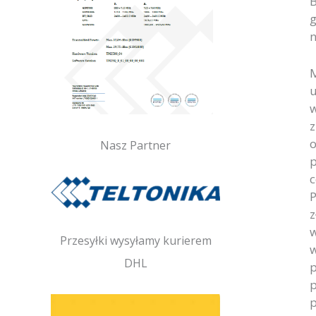
B
g
n
M
u
w
z
o
Nasz Partner
p
c
P
z
w
Przesyłki wysyłamy kurierem
w
DHL
p
p
p