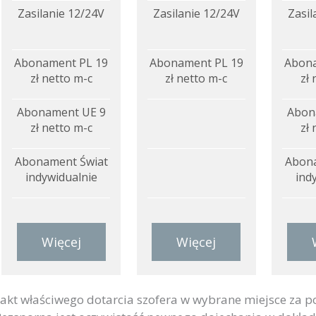
Zasilanie 12/24V
Zasilanie 12/24V
Zasil
Abonament PL 19
Abonament PL 19
Abona
zł netto m-c
zł netto m-c
zł 
Abonament UE 9
Abon
zł netto m-c
zł 
Abonament Świat
Abona
indywidualnie
ind
Więcej
Więcej
akt właściwego dotarcia szofera w wybrane miejsce za p