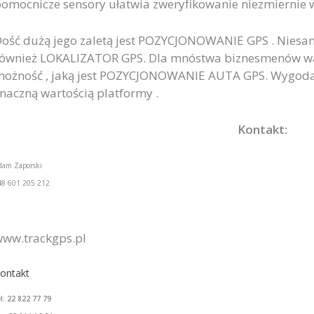
omocnicze sensory ułatwia zweryfikowanie niezmiernie w
ość dużą jego zaletą jest POZYCJONOWANIE GPS . Niesa
ównież LOKALIZATOR GPS. Dla mnóstwa biznesmenów waż
ożność , jaką jest POZYCJONOWANIE AUTA GPS. Wygoda 
naczną wartością platformy .
Kontakt:
dam Zaporski
48 601 205 212
ww.trackgps.pl
ontakt
el: 22 822 77 79