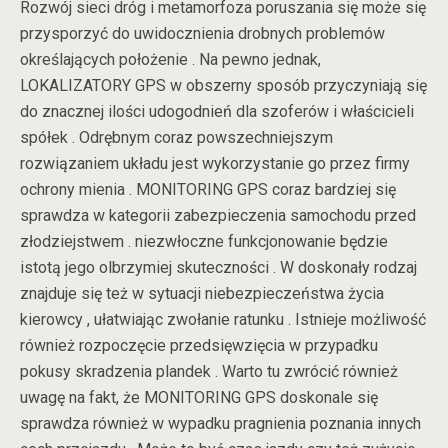
Rozwój sieci dróg i metamorfoza poruszania się może się
przysporzyć do uwidocznienia drobnych problemów
określających położenie . Na pewno jednak,
LOKALIZATORY GPS w obszerny sposób przyczyniają się
do znacznej ilości udogodnień dla szoferów i właścicieli
spółek . Odrębnym coraz powszechniejszym
rozwiązaniem układu jest wykorzystanie go przez firmy
ochrony mienia . MONITORING GPS coraz bardziej się
sprawdza w kategorii zabezpieczenia samochodu przed
złodziejstwem . niezwłoczne funkcjonowanie będzie
istotą jego olbrzymiej skuteczności . W doskonały rodzaj
znajduje się też w sytuacji niebezpieczeństwa życia
kierowcy , ułatwiając zwołanie ratunku . Istnieje możliwość
również rozpoczęcie przedsięwzięcia w przypadku
pokusy skradzenia plandek . Warto tu zwrócić również
uwagę na fakt, że MONITORING GPS doskonale się
sprawdza również w wypadku pragnienia poznania innych