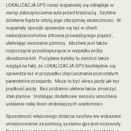
LOKALIZACJA GPS coraz wspanialej się odnajduje w
wersji zabezpieczenia auta przed kradzieżą . Szybkie
działanie będzie istotą jego olbrzymiej skuteczności . W
wspaniały sposób sprawdza się też w chwili
niebezpieczeństwa zdrowia prowadzącego pojazd ,
ułatwiając wezwanie pomocy . Możliwe jest także
rozpoczęcie przedsięwzięcia w wypadku próby
skradzenia kół . Pożądane byłoby tu zwrócić także
wzgląd na fakt, że LOKALIZACJA GPS bezbłędnie się
sprawdza też w przypadku chęci poznania pozostałych
parametrów przejazdu . Może to być okres jazdy jak też
prędkość jazdy . Bez problemu ułatwia także zmierzyć
stan płynów . Instalując dodatkowe sensory umożliwia
ustalenie całej ilości drobniejszych wiadomości .
Sposobność właściwego dotarcia szofera we wskazane
umiejscowienie za pomocą systemu gps jest oczywisty .