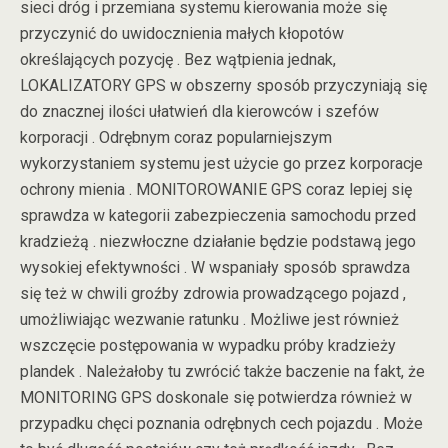
sieci dróg i przemiana systemu kierowania może się
przyczynić do uwidocznienia małych kłopotów
określających pozycję . Bez wątpienia jednak,
LOKALIZATORY GPS w obszerny sposób przyczyniają się
do znacznej ilości ułatwień dla kierowców i szefów
korporacji . Odrębnym coraz popularniejszym
wykorzystaniem systemu jest użycie go przez korporacje
ochrony mienia . MONITOROWANIE GPS coraz lepiej się
sprawdza w kategorii zabezpieczenia samochodu przed
kradzieżą . niezwłoczne działanie będzie podstawą jego
wysokiej efektywności . W wspaniały sposób sprawdza
się też w chwili groźby zdrowia prowadzącego pojazd ,
umożliwiając wezwanie ratunku . Możliwe jest również
wszczęcie postępowania w wypadku próby kradzieży
plandek . Należałoby tu zwrócić także baczenie na fakt, że
MONITORING GPS doskonale się potwierdza również w
przypadku chęci poznania odrębnych cech pojazdu . Może