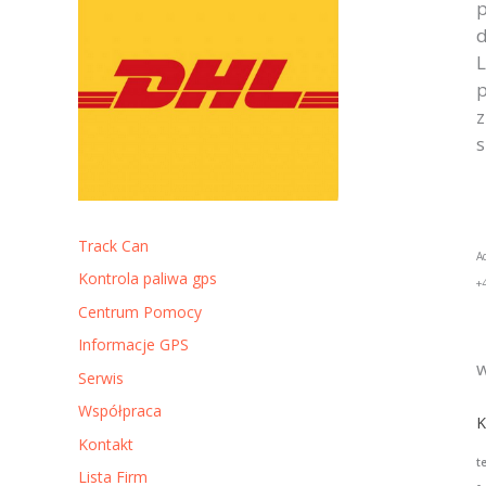
p
d
L
p
z
s
Track Can
A
Kontrola paliwa gps
+
Centrum Pomocy
Informacje GPS
w
Serwis
Współpraca
K
Kontakt
t
Lista Firm