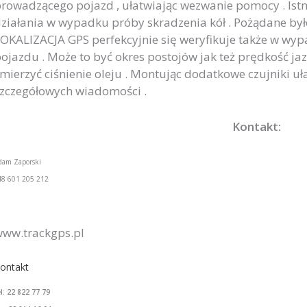
rowadzącego pojazd , ułatwiając wezwanie pomocy . Istn
ziałania w wypadku próby skradzenia kół . Pożądane było
OKALIZACJA GPS perfekcyjnie się weryfikuje także w wyp
ojazdu . Może to być okres postojów jak też prędkość ja
mierzyć ciśnienie oleju . Montując dodatkowe czujniki u
zczegółowych wiadomości .
Kontakt:
dam Zaporski
48 601 205 212
ww.trackgps.pl
ontakt
el: 22 822 77 79