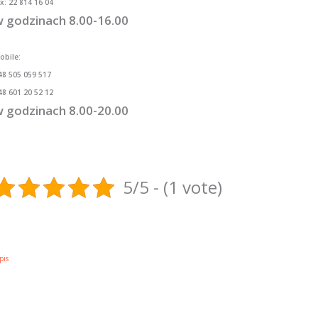
ax: 22 814 16 04
 godzinach 8.00-16.00
obile:
48 505 059 517
48 601 20 52 12
 godzinach 8.00-20.00
5/5 - (1 vote)
pis