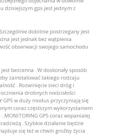
 bezbłędnego dojechania w dowolnie
 dzisiejszym gps jest jednym z
zczególnie dobitnie postrzegany jest
żna jest jednak bez wątpienia
iwość obserwacji swojego samochodu
jest bezcenna . W doskonały sposób
eby zainstalować takiego rodzaju
ność . Rozwinięcie sieci dróg i
cznienia drobnych nieścisłości
Y GPS w duży modus przyczyniają się
rębnym coraz częstszym wykorzystaniem
ia . MONITORING GPS coraz wspanialej
radzieżą . Szybkie działanie będzie
jduje się też w chwili groźby życia