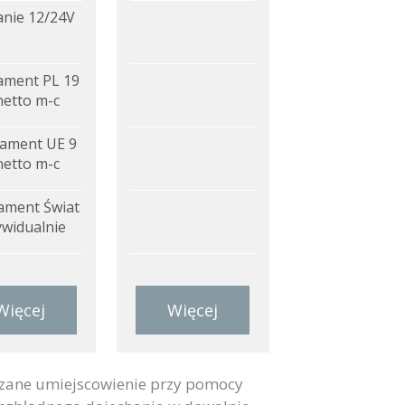
anie 12/24V
ment PL 19
netto m-c
ament UE 9
netto m-c
ment Świat
ywidualnie
Więcej
Więcej
zane umiejscowienie przy pomocy