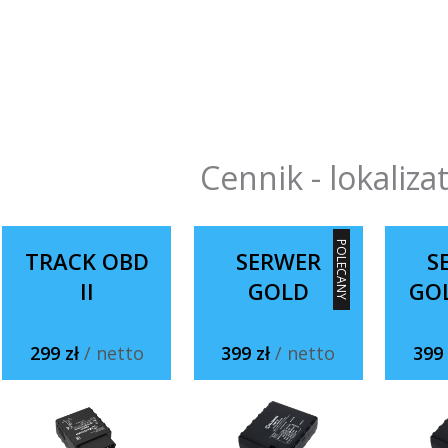
Cennik - lokaliza
POLECANY
TRACK OBD
SERWER
S
II
GOLD
GO
299 zł
/ netto
399 zł
/ netto
399