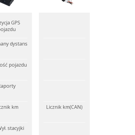
zycja GPS
pojazdu
any dystans
ość pojazdu
Raporty
cznik km
Licznik km(CAN)
ył. stacyjki