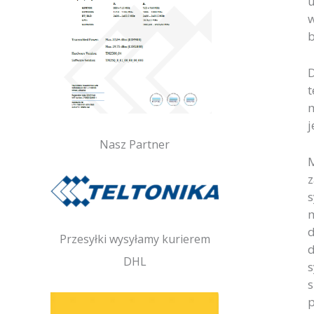
u
w
b
D
t
m
j
Nasz Partner
M
z
s
m
d
Przesyłki wysyłamy kurierem
d
DHL
s
s
p