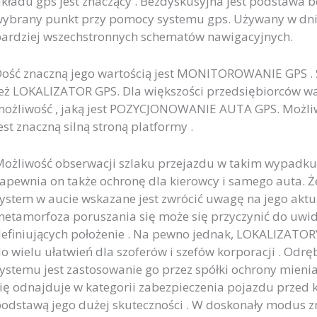
kładu gps jest znaczący . Bezdyskusyjna jest podstawa
ybrany punkt przy pomocy systemu gps. Używany w dniu
ardziej wszechstronnych schematów nawigacyjnych.
ość znaczną jego wartością jest MONITOROWANIE GPS . S
eż LOKALIZATOR GPS. Dla większości przedsiębiorców wa
ożliwość , jaką jest POZYCJONOWANIE AUTA GPS. Możl
est znaczną silną stroną platformy .
ożliwość obserwacji szlaku przejazdu w takim wypadku 
apewnia on także ochronę dla kierowcy i samego auta. Ż
ystem w aucie wskazane jest zwrócić uwagę na jego aktual
etamorfoza poruszania się może się przyczynić do uwido
efiniujących położenie . Na pewno jednak, LOKALIZATOR
o wielu ułatwień dla szoferów i szefów korporacji . Od
ystemu jest zastosowanie go przez spółki ochrony mien
ię odnajduje w kategorii zabezpieczenia pojazdu przed k
odstawą jego dużej skuteczności . W doskonały modus zna