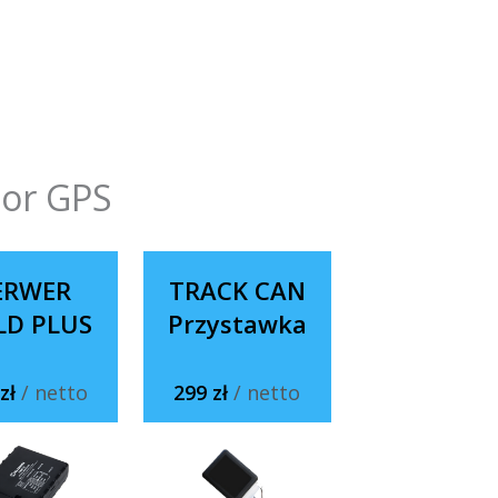
tor GPS
ERWER
TRACK CAN
LD PLUS
Przystawka
 zł
/ netto
299 zł
/ netto