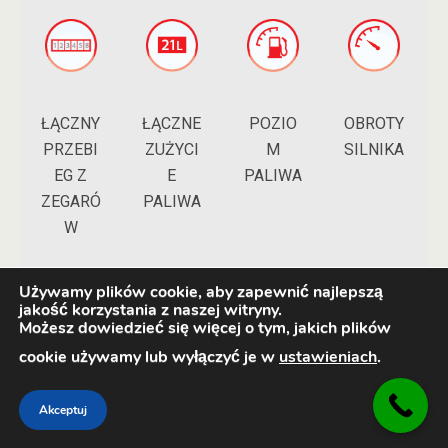
ŁĄCZNY
POZIO
ŁĄCZNE
OBROTY
PRZEBI
M
ZUŻYCI
SILNIKA
EG Z
PALIWA
E
ZEGARÓ
PALIWA
W
Używamy plików cookie, aby zapewnić najlepszą
jakość korzystania z naszej witryny.
Możesz dowiedzieć się więcej o tym, jakich plików
cookie używamy lub wyłączyć je w
ustawieniach
.
PRĘDK
Akceptuj
OŚĆ
POJAZ