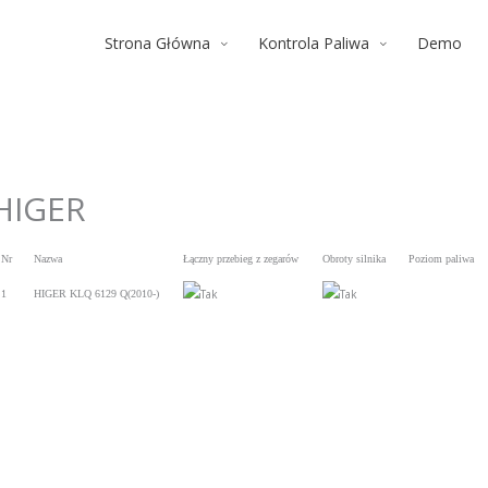
Strona Główna
Kontrola Paliwa
Demo
HIGER
Nr
Nazwa
Łączny przebieg z zegarów
Obroty silnika
Poziom paliwa
1
HIGER KLQ 6129 Q(2010-)