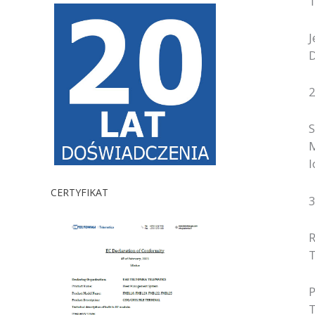
1
J
D
2
S
M
l
CERTYFIKAT
3
R
T
P
T