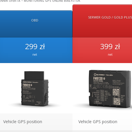
ENNIK OFERTA – MONITORING GPS ONLINE BIAŁYSTOK
SERWER GOLD / GOLD PLU
OBD
299 zł
399 zł
net
net
Vehicle GPS position
Vehicle GPS position