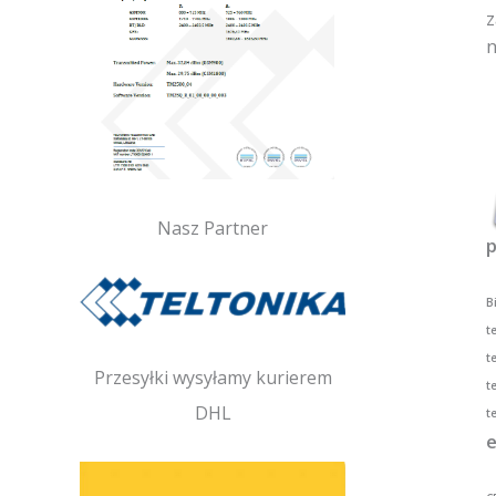
z
n
Nasz Partner
p
B
te
te
Przesyłki wysyłamy kurierem
t
DHL
t
e