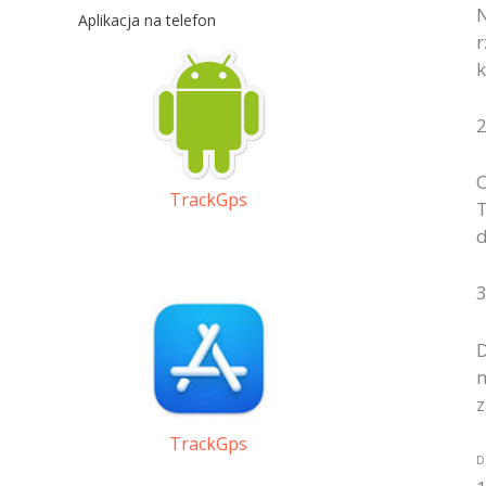
N
Aplikacja na telefon
r
k
2
O
TrackGps
T
d
3
D
n
z
TrackGps
D