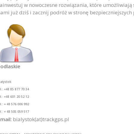
ainwestuj w nowoczesne rozwiązania, które umożliwiają śl
ami już dziś i zacznij podróż w stronę bezpieczniejszych
odlaskie
iałystok
l.:
+48 85 877 70 34
l.:
+48 601 20 52 12
el.: + 48 576 006 992
el.: + 48 505 059 517
mail:
bialystok(at)trackgps.pl