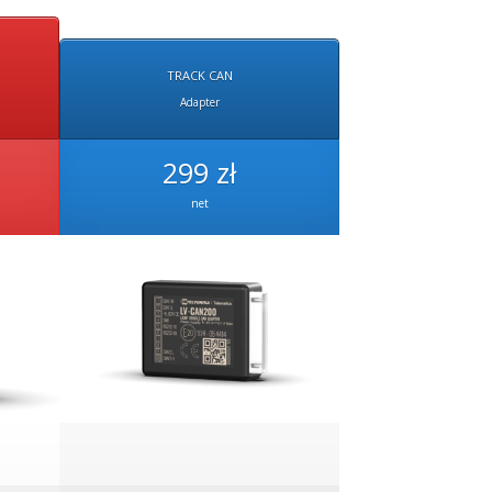
S
TRACK CAN
Adapter
299 zł
net