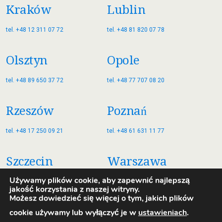
Kraków
Lublin
tel. +48 12 311 07 72
tel. +48 81 820 07 78
Olsztyn
Opole
tel. +48 89 650 37 72
tel. +48 77 707 08 20
Rzeszów
Poznań
tel. +48 17 250 09 21
tel. +48 61 631 11 77
Szczecin
Warszawa
Używamy plików cookie, aby zapewnić najlepszą
tel. +48 91 885 35 77
tel. +48 22 822 77 79
jakość korzystania z naszej witryny.
Możesz dowiedzieć się więcej o tym, jakich plików
Wrocław
Zielona Góra
cookie używamy lub wyłączyć je w
ustawieniach
.