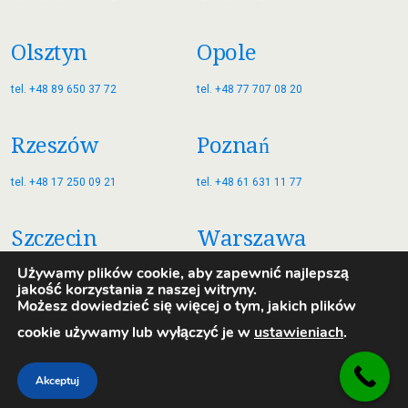
Olsztyn
Opole
tel. +48 89 650 37 72
tel. +48 77 707 08 20
Rzeszów
Poznań
tel. +48 17 250 09 21
tel. +48 61 631 11 77
Szczecin
Warszawa
Używamy plików cookie, aby zapewnić najlepszą
tel. +48 91 885 35 77
tel. +48 22 822 77 79
jakość korzystania z naszej witryny.
Możesz dowiedzieć się więcej o tym, jakich plików
Wrocław
Zielona Góra
cookie używamy lub wyłączyć je w
ustawieniach
.
tel. +48 71 700 01 57
tel.+48 68 888 0132
Akceptuj