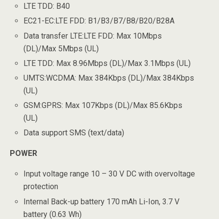
LTE TDD: B40
EC21-EC:LTE FDD: B1/B3/B7/B8/B20/B28A
Data transfer LTE:LTE FDD: Max 10Mbps
(DL)/Max 5Mbps (UL)
LTE TDD: Max 8.96Mbps (DL)/Max 3.1Mbps (UL)
UMTS:WCDMA: Max 384Kbps (DL)/Max 384Kbps
(UL)
GSM:GPRS: Max 107Kbps (DL)/Max 85.6Kbps
(UL)
Data support SMS (text/data)
POWER
Input voltage range 10 – 30 V DC with overvoltage
protection
Internal Back-up battery 170 mAh Li-Ion, 3.7 V
battery (0.63 Wh)