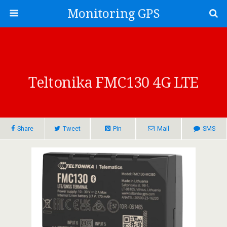
Monitoring GPS
Teltonika FMC130 4G LTE
Share
Tweet
Pin
Mail
SMS