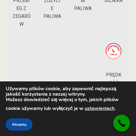
PRZEBI
M
ZUŻYCI
SILNIKA
EG Z
PALIWA
E
ZEGARÓ
PALIWA
W
PRĘDK
OŚĆ
Używamy plików cookie, aby zapewnić najlepszą
POJAZ
jakość korzystania z naszej witryny.
DU
Możesz dowiedzieć się więcej o tym, jakich plików
cookie używamy lub wyłączyć je w
ustawieniach
.
Akceptuj