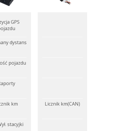
zycja GPS
pojazdu
any dystans
ość pojazdu
Raporty
cznik km
Licznik km(CAN)
ył. stacyjki