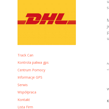
u
s
M
j
p
u
Track Can
Kontrola paliwa gps
A
Centrum Pomocy
+
Informacje GPS
Serwis
w
Współpraca
Kontakt
K
Lista Firm