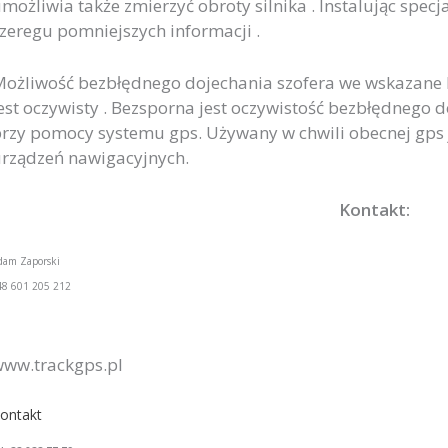
możliwia także zmierzyć obroty silnika . Instalując specj
zeregu pomniejszych informacji .
ożliwość bezbłędnego dojechania szofera we wskazane 
est oczywisty . Bezsporna jest oczywistość bezbłędnego
rzy pomocy systemu gps. Używany w chwili obecnej gps
rządzeń nawigacyjnych.
Kontakt:
dam Zaporski
48 601 205 212
ww.trackgps.pl
ontakt