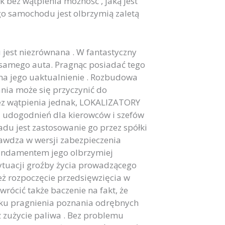
 bez wątpienia możność , jaką jest
samochodu jest olbrzymią zaletą
jest niezrównana . W fantastyczny
 samego auta. Pragnąc posiadać tego
na jego uaktualnienie . Rozbudowa
nia może się przyczynić do
Bez wątpienia jednak, LOKALIZATORY
ci udogodnień dla kierowców i szefów
du jest zastosowanie go przez spółki
rawdza w wersji zabezpieczenia
fundamentem jego olbrzymiej
sytuacji groźby życia prowadzącego
też rozpoczęcie przedsięwzięcia w
rócić także baczenie na fakt, że
ku pragnienia poznania odrębnych
ż zużycie paliwa . Bez problemu