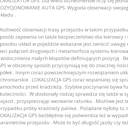
OKALIZATOR GPS. Dla wielu biznesmenów liczy się jednak
OZYCJONOWANIE AUTA GPS. Wygoda obserwacji swojego 
kładu .
ożliwość obserwacji trasy przejazdu w takim przypadku 
posób zapewnia on także bezpieczeństwo dla kierowcy i
posobu układ w pojeździe wskazane jest zwrócić uwagę 
ieci połączeń drogowych i metamorfoza systemu kierowa
widocznienia małych kłopotów definiujących pozycję . 
PS w obszerny sposób przyczyniają się do znacznej iloś
półek . Innym coraz powszechniejszym rozwiązaniem ukła
chroniarskie . LOKALIZACJA GPS coraz wspanialej się sp
amochodu przed kradzieżą . Szybkie poczynanie bywa 
kuteczności . W doskonały rodzaj sprawdza się także w 
ojazd , przyspieszając wezwanie ratunku . Możliwe jest 
rzypadku próby kradzieży paliwa . Pożądane byłoby tu zw
OKALIZACJA GPS bezbłędnie się potwierdza też w wypad
arametrów przejazdu . Może to być długość jazdy czy te