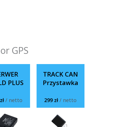
tor GPS
ERWER
TRACK CAN
LD PLUS
Przystawka
 zł
/ netto
299 zł
/ netto