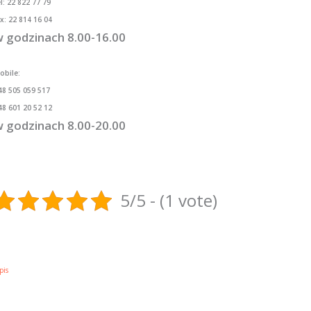
el: 22 822 77 79
ax: 22 814 16 04
 godzinach 8.00-16.00
obile:
48 505 059 517
48 601 20 52 12
 godzinach 8.00-20.00
5/5 - (1 vote)
pis