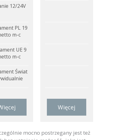
anie 12/24V
ment PL 19
netto m-c
ament UE 9
netto m-c
ment Świat
ywidualnie
Więcej
Więcej
zególnie mocno postrzegany jest też