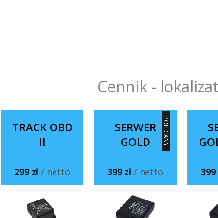
Cennik - lokaliza
POLECANY
TRACK OBD
SERWER
S
II
GOLD
GO
299 zł
/ netto
399 zł
/ netto
399