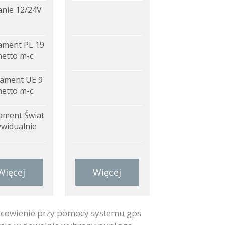
anie 12/24V
ment PL 19
netto m-c
ament UE 9
netto m-c
ment Świat
ywidualnie
Więcej
Więcej
scowienie przy pomocy systemu gps