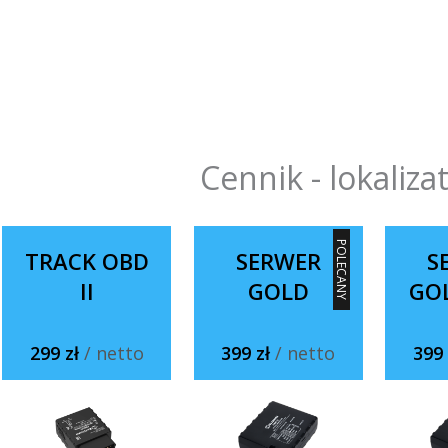
Cennik - lokaliza
POLECANY
TRACK OBD
SERWER
S
II
GOLD
GO
299 zł
/ netto
399 zł
/ netto
399