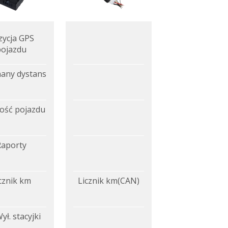
zycja GPS
pojazdu
any dystans
ość pojazdu
Raporty
cznik km
Licznik km(CAN)
ył. stacyjki