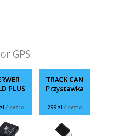
tor GPS
ERWER
TRACK CAN
LD PLUS
Przystawka
 zł
/ netto
299 zł
/ netto