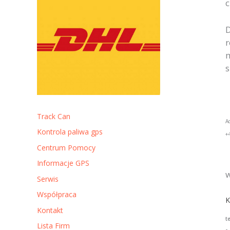
c
D
r
m
s
Track Can
A
Kontrola paliwa gps
+
Centrum Pomocy
Informacje GPS
w
Serwis
Współpraca
K
Kontakt
t
Lista Firm