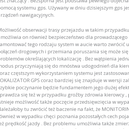
est znaczący . Bezsporna jest podstawa pewnego dojech
omocą systemu gps. Używany w dniu dzisiejszym gps je
rządzeń nawigacyjnych.
ożliwość obserwacji trasy przejazdu w takim przypadku 
możliwia on również bezpieczeństwo dla prowadzącego 
amontować tego rodzaju system w aucie warto zwrócić uw
ołączeń drogowych i przemiana poruszania się może się
roblemów określających lokalizację . Bez wątpienia je
odus przyczyniają się do mnóstwa udogodnień dla kiero
oraz częstszym wykorzystaniem systemu jest zastosowani
OKALIZATOR GPS coraz bardziej się znajduje w wersji za
zybkie poczynanie będzie fundamentem jego dużej efek
prawdza się też w przypadku groźby zdrowia kierowcy , 
stnieje możliwość także poczęcie przedsięwzięcia w wyp
ależałoby tu zwrócić też baczenie na fakt, że MONITORI
ównież w wypadku chęci poznania pozostałych cech poja
eż prędkość jazdy . Bez problemu umożliwia także zmierzyć