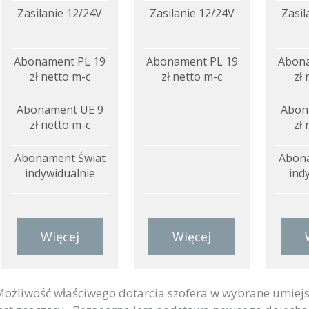
Zasilanie 12/24V
Zasilanie 12/24V
Zasil
Abonament PL 19
Abonament PL 19
Abona
zł netto m-c
zł netto m-c
zł 
Abonament UE 9
Abon
zł netto m-c
zł 
Abonament Świat
Abona
indywidualnie
ind
Więcej
Więcej
ożliwość właściwego dotarcia szofera w wybrane umiej