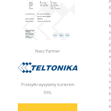
j
p
u
M
u
z
p
p
Nasz Partner
m
c
L
S
s
Przesyłki wysyłamy kurierem
I
DHL
N
r
t