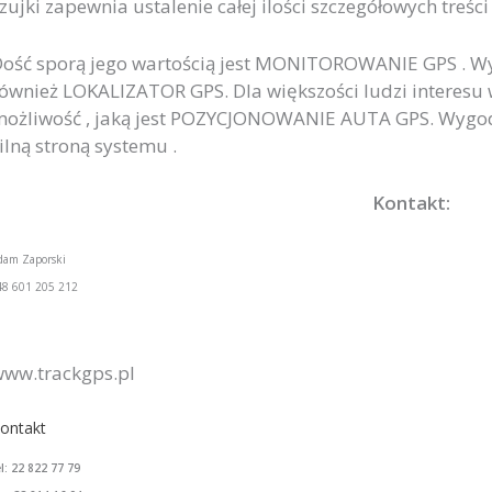
zujki zapewnia ustalenie całej ilości szczegółowych treści 
ość sporą jego wartością jest MONITOROWANIE GPS . Wy
ównież LOKALIZATOR GPS. Dla większości ludzi interesu 
ożliwość , jaką jest POZYCJONOWANIE AUTA GPS. Wygoda
ilną stroną systemu .
Kontakt:
dam Zaporski
48 601 205 212
ww.trackgps.pl
ontakt
el: 22 822 77 79