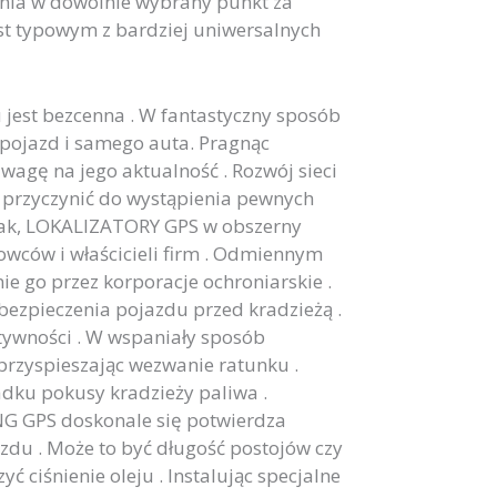
ania w dowolnie wybrany punkt za
st typowym z bardziej uniwersalnych
jest bezcenna . W fantastyczny sposób
pojazd i samego auta. Pragnąc
agę na jego aktualność . Rozwój sieci
 przyczynić do wystąpienia pewnych
dnak, LOKALIZATORY GPS w obszerny
wców i właścicieli firm . Odmiennym
e go przez korporacje ochroniarskie .
bezpieczenia pojazdu przed kradzieżą .
tywności . W wspaniały sposób
przyspieszając wezwanie ratunku .
adku pokusy kradzieży paliwa .
NG GPS doskonale się potwierdza
zdu . Może to być długość postojów czy
 ciśnienie oleju . Instalując specjalne