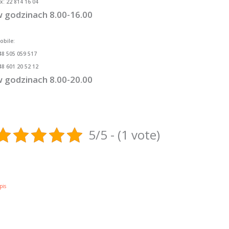
ax: 22 814 16 04
 godzinach 8.00-16.00
obile:
48 505 059 517
48 601 20 52 12
 godzinach 8.00-20.00
5/5 - (1 vote)
pis