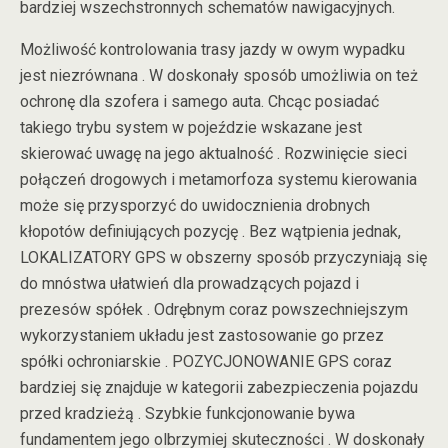
bardziej wszechstronnych schematów nawigacyjnych.
Możliwość kontrolowania trasy jazdy w owym wypadku
jest niezrównana . W doskonały sposób umożliwia on też
ochronę dla szofera i samego auta. Chcąc posiadać
takiego trybu system w pojeździe wskazane jest
skierować uwagę na jego aktualność . Rozwinięcie sieci
połączeń drogowych i metamorfoza systemu kierowania
może się przysporzyć do uwidocznienia drobnych
kłopotów definiujących pozycję . Bez wątpienia jednak,
LOKALIZATORY GPS w obszerny sposób przyczyniają się
do mnóstwa ułatwień dla prowadzących pojazd i
prezesów spółek . Odrębnym coraz powszechniejszym
wykorzystaniem układu jest zastosowanie go przez
spółki ochroniarskie . POZYCJONOWANIE GPS coraz
bardziej się znajduje w kategorii zabezpieczenia pojazdu
przed kradzieżą . Szybkie funkcjonowanie bywa
fundamentem jego olbrzymiej skuteczności . W doskonały