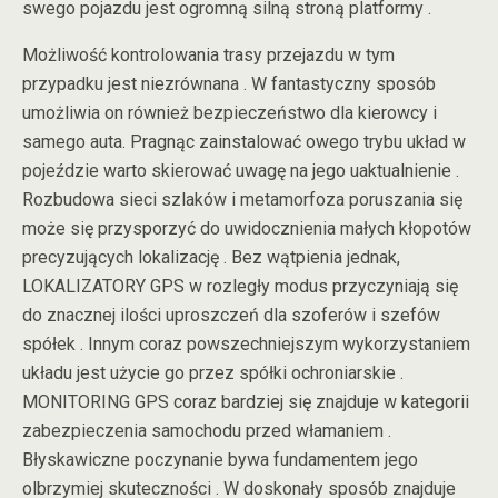
swego pojazdu jest ogromną silną stroną platformy .
Możliwość kontrolowania trasy przejazdu w tym
przypadku jest niezrównana . W fantastyczny sposób
umożliwia on również bezpieczeństwo dla kierowcy i
samego auta. Pragnąc zainstalować owego trybu układ w
pojeździe warto skierować uwagę na jego uaktualnienie .
Rozbudowa sieci szlaków i metamorfoza poruszania się
może się przysporzyć do uwidocznienia małych kłopotów
precyzujących lokalizację . Bez wątpienia jednak,
LOKALIZATORY GPS w rozległy modus przyczyniają się
do znacznej ilości uproszczeń dla szoferów i szefów
spółek . Innym coraz powszechniejszym wykorzystaniem
układu jest użycie go przez spółki ochroniarskie .
MONITORING GPS coraz bardziej się znajduje w kategorii
zabezpieczenia samochodu przed włamaniem .
Błyskawiczne poczynanie bywa fundamentem jego
olbrzymiej skuteczności . W doskonały sposób znajduje