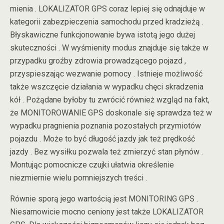
mienia . LOKALIZATOR GPS coraz lepiej się odnajduje w
kategorii zabezpieczenia samochodu przed kradzieżą .
Błyskawiczne funkcjonowanie bywa istotą jego dużej
skuteczności . W wyśmienity modus znajduje się także w
przypadku groźby zdrowia prowadzącego pojazd ,
przyspieszając wezwanie pomocy . Istnieje możliwość
także wszczęcie działania w wypadku chęci skradzenia
kół . Pożądane byłoby tu zwrócić również wzgląd na fakt,
że MONITOROWANIE GPS doskonale się sprawdza też w
wypadku pragnienia poznania pozostałych przymiotów
pojazdu . Może to być długość jazdy jak też prędkość
jazdy . Bez wysiłku pozwala też zmierzyć stan płynów .
Montując pomocnicze czujki ułatwia określenie
niezmiernie wielu pomniejszych treści .
Równie sporą jego wartością jest MONITORING GPS .
Niesamowicie mocno ceniony jest także LOKALIZATOR