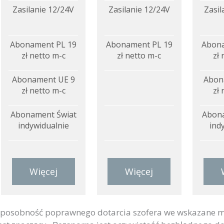
Zasilanie 12/24V
Zasilanie 12/24V
Zasil
Abonament PL 19
Abonament PL 19
Abona
zł netto m-c
zł netto m-c
zł 
Abonament UE 9
Abon
zł netto m-c
zł 
Abonament Świat
Abona
indywidualnie
ind
Więcej
Więcej
posobność poprawnego dotarcia szofera we wskazane m