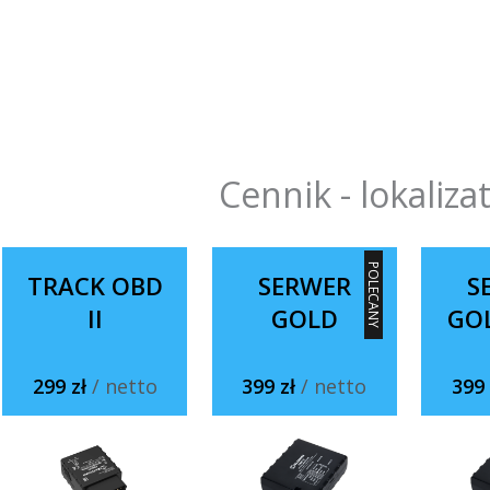
Cennik - lokaliza
POLECANY
TRACK OBD
SERWER
S
II
GOLD
GO
299 zł
/ netto
399 zł
/ netto
399