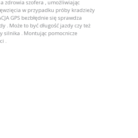
a zdrowia szofera , umożliwiając
sięwzięcia w przypadku próby kradzieży
IZACJA GPS bezbłędnie się sprawdza
 . Może to być długość jazdy czy też
ty silnika . Montując pomocnicze
i .