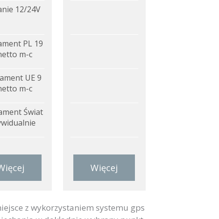
anie 12/24V
ment PL 19
netto m-c
ament UE 9
netto m-c
ment Świat
ywidualnie
Więcej
Więcej
iejsce z wykorzystaniem systemu gps