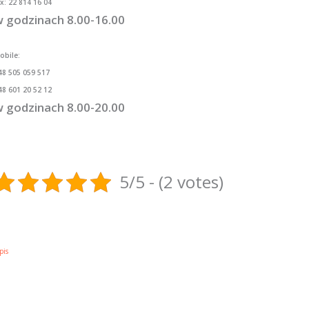
ax: 22 814 16 04
 godzinach 8.00-16.00
obile:
48 505 059 517
48 601 20 52 12
 godzinach 8.00-20.00
5/5 - (2 votes)
pis