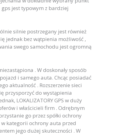
dojechania w dokładnie wybrany punkt
gps jest typowym z bardziej
lnie silnie postrzegany jest również
ię jednak bez wątpienia możliwość ,
wania swego samochodu jest ogromną
 niezastąpiona . W doskonały sposób
pojazd i samego auta. Chcąc posiadać
go aktualność . Rozszerzenie sieci
ę przysporzyć do wystąpienia
ej jednak, LOKALIZATORY GPS w duży
oferów i właścicieli firm . Odrębnym
rzystanie go przez spółki ochrony
w kategorii ochrony auta przed
ntem jego dużej skuteczności . W