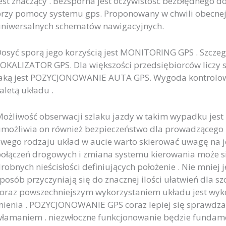
est znaczący . Bezsporna jest oczywistość bezbłędnego 
rzy pomocy systemu gps. Proponowany w chwili obecnej 
niwersalnych schematów nawigacyjnych.
osyć sporą jego korzyścią jest MONITORING GPS . Szczegó
OKALIZATOR GPS. Dla większości przedsiębiorców liczy s
aką jest POZYCJONOWANIE AUTA GPS. Wygoda kontrolo
aletą układu .
ożliwość obserwacji szlaku jazdy w takim wypadku jest
możliwia on również bezpieczeństwo dla prowadzącego 
wego rodzaju układ w aucie warto skierować uwagę na je
ołączeń drogowych i zmiana systemu kierowania może si
robnych nieścisłości definiujących położenie . Nie mni
posób przyczyniają się do znacznej ilości ułatwień dla sz
oraz powszechniejszym wykorzystaniem układu jest wyko
ienia . POZYCJONOWANIE GPS coraz lepiej się sprawdza 
łamaniem . niezwłoczne funkcjonowanie będzie fundame