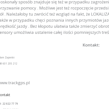
oskonały sposób znajduje się też w przypadku zagrożeni
rzyzwanie pomocy . Możliwe jest też rozpoczęcie przed
ół . Należałoby tu zwrócić też wzgląd na fakt, że LOKAL
akże w przypadku chęci poznania innych przymiotów jazdy
rędkość jazdy . Bez kłopotu ułatwia także zmierzyć obro
ensory umożliwia ustalenie całej ilości pomniejszych treśc
Kontakt:
dam Zaporski
48 601 205 212
ww.trackgps.pl
ontakt
el: 22 822 77 79