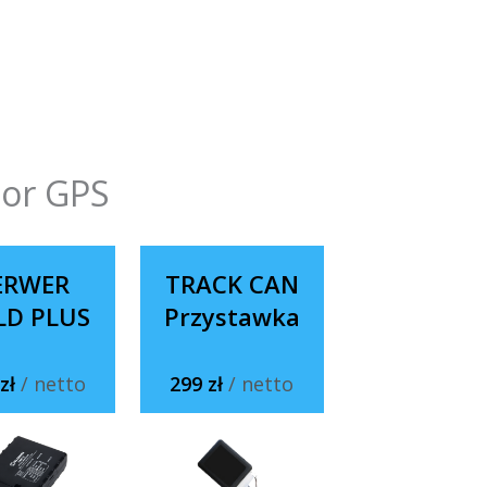
tor GPS
ERWER
TRACK CAN
LD PLUS
Przystawka
 zł
/ netto
299 zł
/ netto