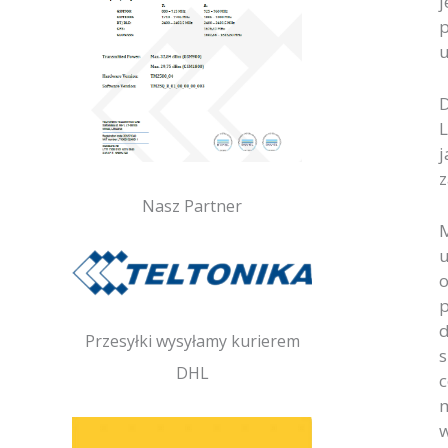
j
p
u
D
L
j
z
Nasz Partner
M
u
o
p
d
Przesyłki wysyłamy kurierem
s
DHL
c
m
w