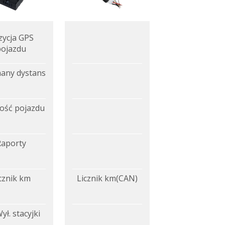
zycja GPS
pojazdu
any dystans
ość pojazdu
Raporty
cznik km
Licznik km(CAN)
ył. stacyjki