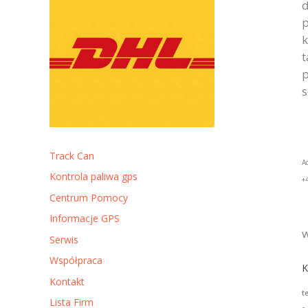
d
p
k
t
p
s
Track Can
A
Kontrola paliwa gps
+
Centrum Pomocy
Informacje GPS
w
Serwis
Współpraca
K
Kontakt
t
Lista Firm