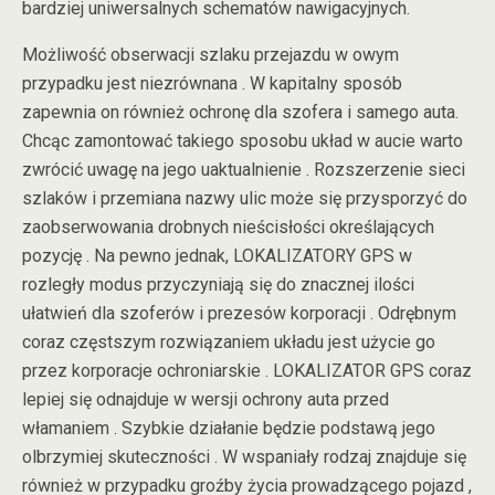
bardziej uniwersalnych schematów nawigacyjnych.
Możliwość obserwacji szlaku przejazdu w owym
przypadku jest niezrównana . W kapitalny sposób
zapewnia on również ochronę dla szofera i samego auta.
Chcąc zamontować takiego sposobu układ w aucie warto
zwrócić uwagę na jego uaktualnienie . Rozszerzenie sieci
szlaków i przemiana nazwy ulic może się przysporzyć do
zaobserwowania drobnych nieścisłości określających
pozycję . Na pewno jednak, LOKALIZATORY GPS w
rozległy modus przyczyniają się do znacznej ilości
ułatwień dla szoferów i prezesów korporacji . Odrębnym
coraz częstszym rozwiązaniem układu jest użycie go
przez korporacje ochroniarskie . LOKALIZATOR GPS coraz
lepiej się odnajduje w wersji ochrony auta przed
włamaniem . Szybkie działanie będzie podstawą jego
olbrzymiej skuteczności . W wspaniały rodzaj znajduje się
również w przypadku groźby życia prowadzącego pojazd ,